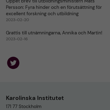
Öppet brev till utbildningsministern Mats
Persson: Fyra hinder och en förutsättning för
excellent forskning och utbildning
2023-02-20
Grattis till utnämningarna, Annika och Martin!
2023-02-16
F
o
l
l
o
w
u
Karolinska Institutet
s
o
171 77 Stockholm
n
T