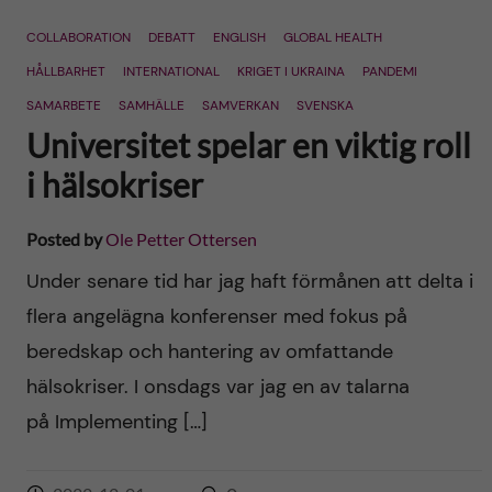
n
r
COLLABORATION
DEBATT
ENGLISH
GLOBAL HEALTH
n
c
c
HÅLLBARHET
INTERNATIONAL
KRIGET I UKRAINA
PANDEMI
u
h
SAMARBETE
SAMHÄLLE
SAMVERKAN
SVENSKA
o
Universitet spelar en viktig roll
f
n
i hälsokriser
i
t
e
Posted by
Ole Petter Ottersen
l
e
Under senare tid har jag haft förmånen att delta i
d
flera angelägna konferenser med fokus på
n
beredskap och hantering av omfattande
t
hälsokriser. I onsdags var jag en av talarna
på Implementing […]