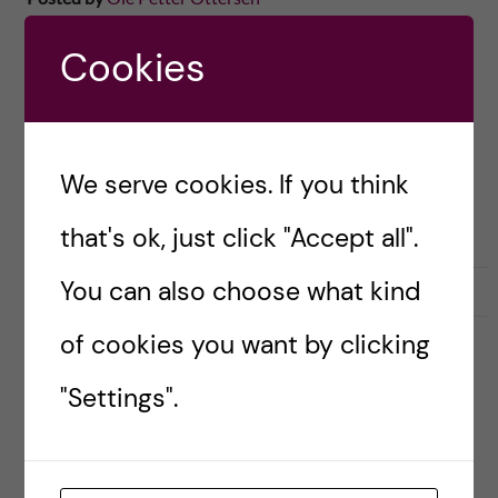
Förra onsdagen redovisades utredningen Hälso-
Cookies
och sjukvårdens beredskap – struktur för ökad
förmåga (SOU 2022:6). Presentation och
publicering skedde utan någon större
We serve cookies. If you think
uppmärksamhet, vilket är lätt att förstå med
tanke på vad […]
that's ok, just click "Accept all".
You can also choose what kind
2022-03-07
0
of cookies you want by clicking
ACADEMIC FREEDOM
INTERNATIONAL
POLITIK
SAMARBETE
"Settings".
SAMHÄLLE
SAMVERKAN
SVENSKA
Nu måste vi reflektera över
våra internationella