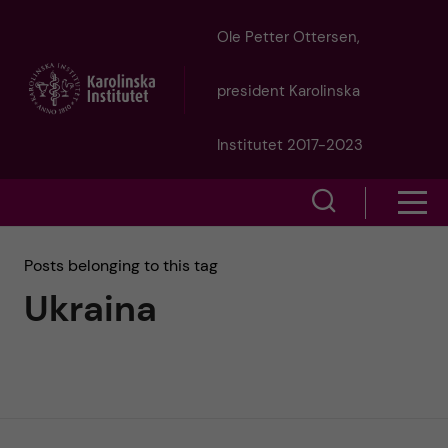
J
Ole Petter Ottersen,
u
president Karolinska
m
Institutet 2017-2023
p
S
S
t
h
h
Posts belonging to this tag
o
o
Ukraina
o
w
m
w
s
a
e
m
i
a
e