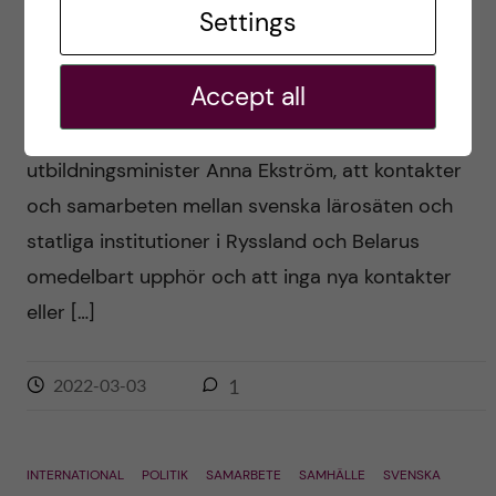
Settings
samarbeten
Accept all
Posted by
Ole Petter Ottersen
I går uppmanade regeringen, via
utbildningsminister Anna Ekström, att kontakter
och samarbeten mellan svenska lärosäten och
statliga institutioner i Ryssland och Belarus
omedelbart upphör och att inga nya kontakter
eller […]
2022-03-03
1
INTERNATIONAL
POLITIK
SAMARBETE
SAMHÄLLE
SVENSKA