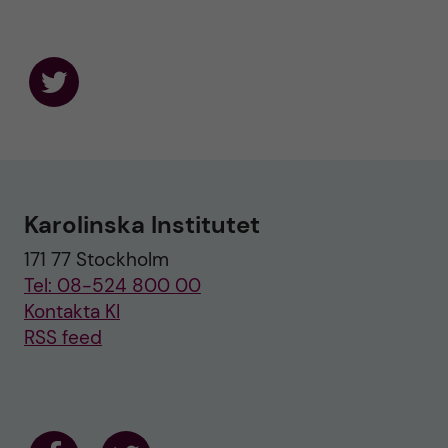
F
o
l
l
o
w
u
Karolinska Institutet
s
o
171 77 Stockholm
n
T
Tel: 08-524 800 00
w
i
Kontakta KI
t
RSS feed
t
e
r