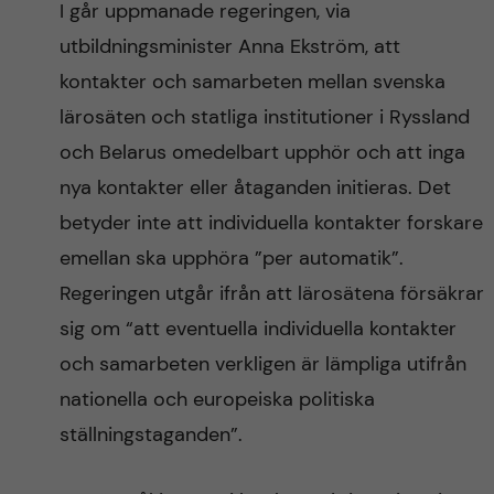
I går uppmanade regeringen, via
n
r
utbildningsminister Anna Ekström, att
n
c
c
kontakter och samarbeten mellan svenska
u
h
lärosäten och statliga institutioner i Ryssland
o
f
och Belarus omedelbart upphör och att inga
n
i
nya kontakter eller åtaganden initieras. Det
betyder inte att individuella kontakter forskare
t
e
emellan ska upphöra ”per automatik”.
l
e
Regeringen utgår ifrån att lärosätena försäkrar
d
sig om “att eventuella individuella kontakter
n
och samarbeten verkligen är lämpliga utifrån
t
nationella och europeiska politiska
ställningstaganden”.