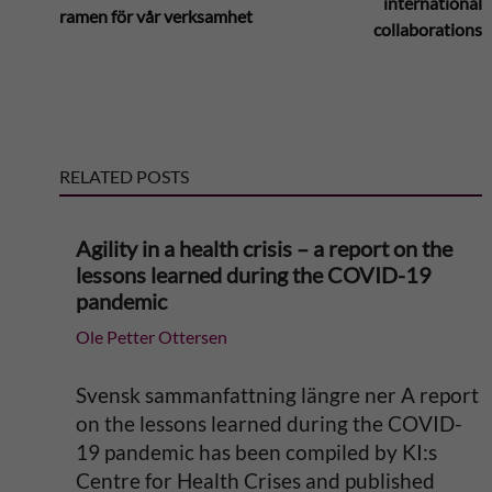
international
ramen för vår verksamhet
collaborations
t
e
r
RELATED POSTS
n
Agility in a health crisis – a report on the
a
lessons learned during the COVID-19
pandemic
t
Ole Petter Ottersen
i
Svensk sammanfattning längre ner A report
v
on the lessons learned during the COVID-
19 pandemic has been compiled by KI:s
e
Centre for Health Crises and published