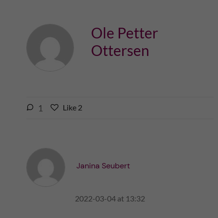
Ole Petter
Ottersen
l
1
Like
2
L
i
i
k
k
e
e
s
t
t
Janina Seubert
h
h
i
i
s
2022-03-04 at 13:32
s
p
p
o