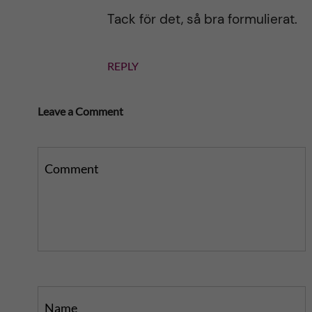
o
s
Tack för det, så bra formulierat.
s
t
t
REPLY
Leave a Comment
Comment
Name