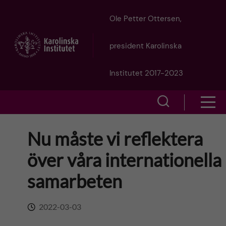
J
Ole Petter Ottersen,
u
president Karolinska
m
Institutet 2017-2023
p
S
S
t
h
h
Nu måste vi reflektera
o
o
o
över våra internationella
w
m
w
samarbeten
s
a
e
m
2022-03-03
i
a
e