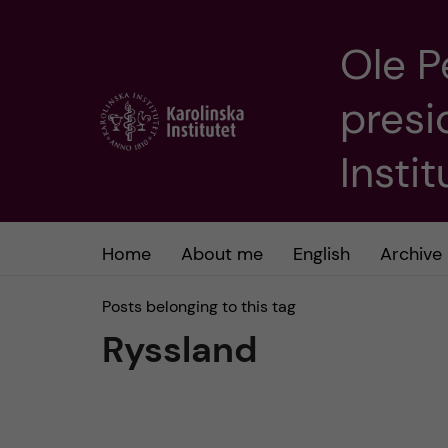
Ole P
J
presi
u
m
Insti
p
t
Home
About me
English
Archive
o
Posts belonging to this tag
Ryssland
m
a
i