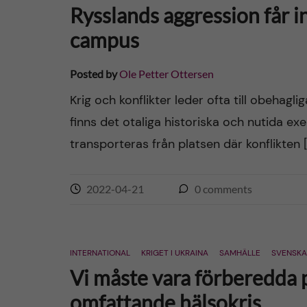
Rysslands aggression får in
campus
Posted by
Ole Petter Ottersen
Krig och konflikter leder ofta till obehagl
finns det otaliga historiska och nutida ex
transporteras från platsen där konflikten 
2022-04-21
0
comments
INTERNATIONAL
KRIGET I UKRAINA
SAMHÄLLE
SVENSKA
Vi måste vara förberedda p
omfattande hälsokris