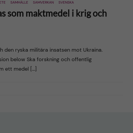
ETE
SAMHÄLLE
SAMVERKAN
SVENSKA
as som maktmedel i krig och
h den ryska militära insatsen mot Ukraina.
ersion below Ska forskning och offentlig
m ett medel […]