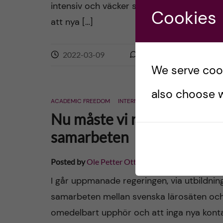
intensiv och väcker ständigt nya frågor att 
Cookies
att nya […]
2022-03-09
0
comments
We serve cooki
also choose w
ACADEMIC FREEDOM
INTERNATIONAL
POLITIK
SAMARB
Nu måste vi reflektera öve
samarbeten
Posted by
Ole Petter Ottersen
I går uppmanade regeringen, via utbildnin
samarbeten mellan svenska lärosäten och s
omedelbart upphör och att inga nya kontak