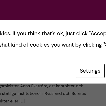
hantera eller ta ställning till. Det är högst troligt
es. If you think that's ok, just click "Accept
hat kind of cookies you want by clicking "S
ETE
SAMHÄLLE
SAMVERKAN
SVENSKA
r våra internationella
Settings
gsminister Anna Ekström, att kontakter och
tatliga institutioner i Ryssland och Belarus
ter eller […]