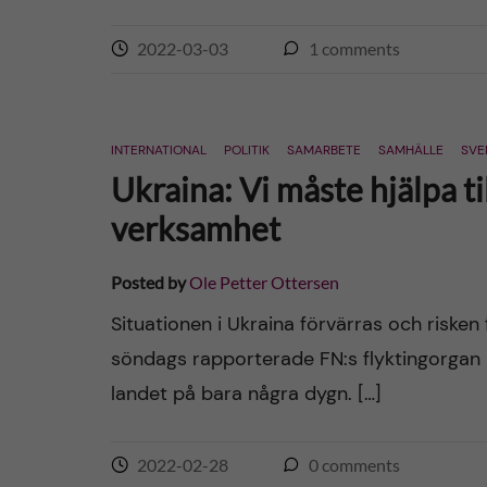
2022-03-03
1
comments
INTERNATIONAL
POLITIK
SAMARBETE
SAMHÄLLE
SVE
Ukraina: Vi måste hjälpa ti
verksamhet
Posted by
Ole Petter Ottersen
Situationen i Ukraina förvärras och risken
söndags rapporterade FN:s flyktingorgan
landet på bara några dygn. […]
2022-02-28
0
comments