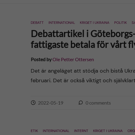
n
DEBATT
INTERNATIONAL
KRIGET I UKRAINA
POLITIK
S
c
Debattartikel i Göteborgs-P
o
fattigaste betala för vårt
n
Posted by
Ole Petter Ottersen
t
Det är angeläget att stödja och bistå Ukr
februari. Det är också viktigt och självkla
e
n
2022-05-19
0
comments
t
ETIK
INTERNATIONAL
INTERNT
KRIGET I UKRAINA
ORG