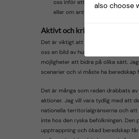
oss inför ett eventuellt ökat beh
also choose w
eller om antalet flyktingar med b
Aktivt och kritiskt
Det är viktigt att vi nu följer händels
oss en bild av hur det denna utveckli
möjligheter att bidra på olika sätt. J
scenarier och vi måste ha beredskap fö
Det är många som redan drabbats av 
aktioner. Jag vill vara tydlig med att 
nationella territorialgränserna och at
inte hos den ryska befolkningen. De
upptrappning och ökad beredskap får in