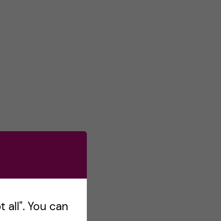
s
o
n
T
w
i
t
t
e
r
 all". You can