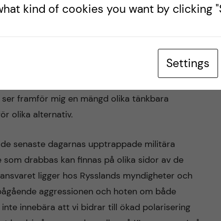
ov av vårdinsatser om striderna skulle eskalera
hat kind of cookies you want by clicking "S
ehov av medicinska insatser skulle öka snabbt.
Settings
eutvecklingen aktivt och kritiskt och försöker skapa
ng kan påverka KI:s verksamhet och våra
ag ser framför mig en mängd olika tänkbara
r olika alternativ.
de senaste dagarnas upptrappade militära
de som drabbas kan finnas på olika sidor av de
t ansvaret ligger hos Rysslands myndigheter och
n pågående aggressionen och hoten om både
te innebära att vi bidrar till ökad polarisering