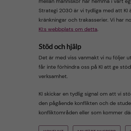
mellan människor här hemma i vårt eget
Strategi 2030 är vi tydliga med att KI ä
kränkningar och trakasserier. Vi har n
KI:s webbplats om detta
.
Stöd och hjälp
Det är med viss vanmakt vi nu följer ut
får inte förhindra oss på KI att ge stö
verksamhet.
KI skickar en tydlig signal om att vi 
den pågående konflikten och de studen
konfliktområden eller som kommer där