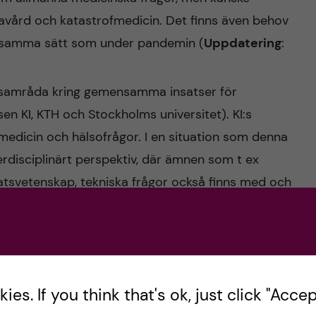
avård och katastrofmedicin. Det finns även behov
å samma sätt som under pandemin (
Uppdatering
:
at samråda kring gemensamma insatser för
sen KI, KTH och Stockholms universitet). KI:s
medicin och hälsofrågor. I en situation som denna
terdisciplinärt perspektiv, där ämnen som t ex
statsvetenskap, tekniska frågor också finns med och
rstå helheten. Senast underströk
apport
betydelsen av att universitetens
ds under en kris
ed både Region Stockholm och med Karolinska
es. If you think that's ok, just click "Accept
 kan och bör göra gemensamt för att förbereda