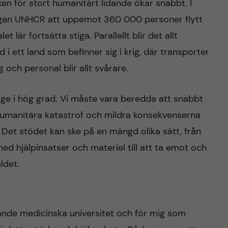
ken för stort humanitärt lidande ökar snabbt. I
rgan UNHCR att uppemot 360 000 personer flytt
 lär fortsätta stiga. Parallellt blir det allt
 i ett land som befinner sig i krig, där transporter
g och personal blir allt svårare.
ge i hög grad. Vi måste vara beredda att snabbt
 humanitära katastrof och mildra konsekvenserna
 Det stödet kan ske på en mängd olika sätt, från
ed hjälpinsatser och materiel till att ta emot och
ldet.
edande medicinska universitet och för mig som