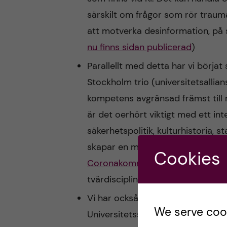
särskilt om frågor som rör traum
att motverka desinformation, p
n
u finns sidan publicerad
)
Parallellt med detta har vi börj
Stockholm trio (universitetsallian
kompetens avgränsad främst till 
är det oerhört viktigt med ett in
säkerhetspolitik, kulturhistoria, 
skapar en möjlighet att bättre fö
Cookies
Coronakommissionens i sin slutr
tvärdisciplinära kompetens använ
Vi har också etablerat dialog m
We serve cooki
Universitetssjukhuset om vad vi