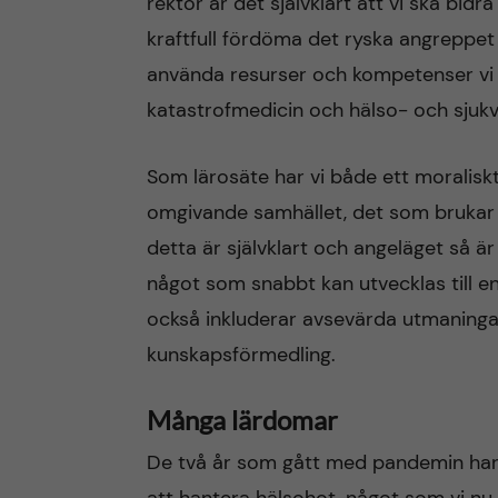
rektor är det självklart att vi ska bid
kraftfull fördöma det ryska angreppet
använda resurser och kompetenser vi 
katastrofmedicin och hälso- och sjukv
Som lärosäte har vi både ett moralisk
omgivande samhället, det som brukar k
detta är självklart och angeläget så är
något som snabbt kan utvecklas till e
också inkluderar avsevärda utmaninga
kunskapsförmedling.
Många lärdomar
De två år som gått med pandemin har