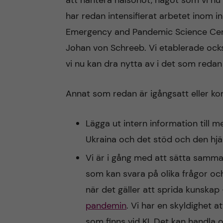
att hantera hälsohot, något som vi nu 
har redan intensifierat arbetet inom i
Emergency and Pandemic Science Cente
Johan von Schreeb. Vi etablerade ock
vi nu kan dra nytta av i det som redan b
Annat som redan är igångsatt eller ko
Lägga ut intern information till 
Ukraina och det stöd och den hjä
Vi är i gång med att sätta samman
som kan svara på olika frågor oc
när det gäller att sprida kunskap 
pandemin
. Vi har en skyldighet 
som finns vid KI. Det kan handla