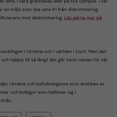
 land, i våra grannskap eller på KI:s campus. I vår
r en miljö som ska vara fri från diskriminering,
olltolerans mot diskriminering.
Läs gärna mer på
vecklingen i Ukraina och i världen i stort. Men det
d och hjälpa till så långt det går inom ramen för vår
stödjer Ukraina och befolkningarna som drabbas av
ter och kollegor som befinner sig i
ifrån.