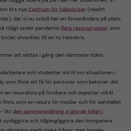
kan bygga vidare på på i den här situationen. Vi
nom KI:s nya
Centrum för hälsokriser
(Health
r), där vi nu också har en föreståndare på plats,
så tidigt under pandemin
flera resursgrupper
, som
örjat utvecklas till en ny hälsokris.
mmer att sättas i gång den närmaste tiden:
medarbetare och studenter vid KI om situationen i
lp som finns att få för personer som behöver det
 en resurslista på forskare och experter vid KI
h finns som en resurs för medier och för samhället
– likt
den sammanställning vi gjorde tidigt i
att synliggöra och tillgängliggöra den kompetens
 om allmänna medicinska frågor, men kanske