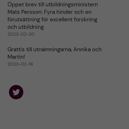
Öppet brev till utbildningsministern
Mats Persson: Fyra hinder och en
förutsättning för excellent forskning
och utbildning
2023-02-20
Grattis till utnämningarna, Annika och
Martin!
2023-02-16
F
o
l
l
o
w
u