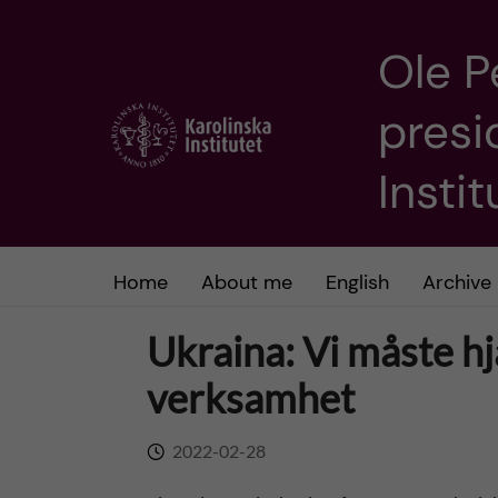
Ole P
J
presi
u
m
Insti
p
t
Home
About me
English
Archive
o
Ukraina: Vi måste hj
m
verksamhet
a
2022-02-28
i