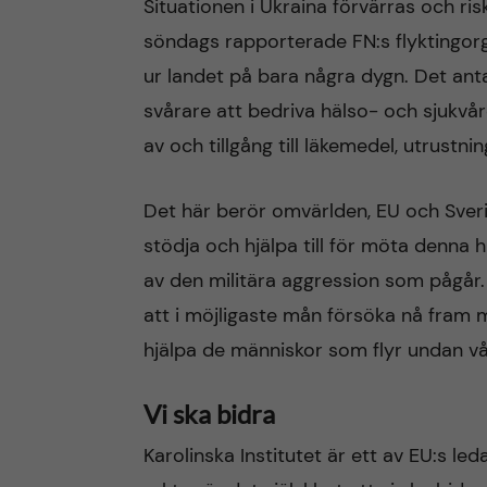
Situationen i Ukraina förvärras och ris
söndags rapporterade FN:s flyktingo
n
ur landet på bara några dygn. Det antalet
c
svårare att bedriva hälso- och sjukvård
av och tillgång till läkemedel, utrustnin
o
n
Det här berör omvärlden, EU och Sveri
stödja och hjälpa till för möta denna
t
av den militära aggression som pågår.
e
att i möjligaste mån försöka nå fram m
hjälpa de människor som flyr undan vå
n
t
Vi ska bidra
Karolinska Institutet är ett av EU:s l