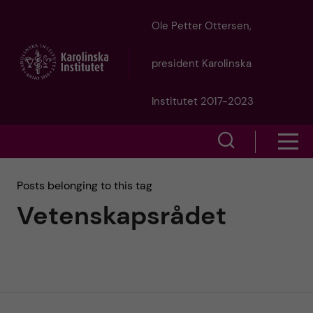
J
Ole Petter Ottersen,
u
president Karolinska
m
Institutet 2017-2023
p
S
S
t
h
h
Posts belonging to this tag
o
o
Vetenskapsrådet
o
w
m
w
s
a
e
m
i
a
e