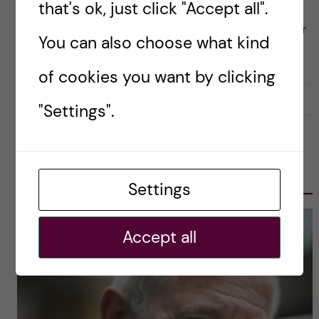
forskningens kvalitet. Utvärderingen har skett på
that's ok, just click "Accept all".
regeringens uppdrag och ska utgöra underlag för
You can also choose what kind
den nya fördelningsmodell av så […]
of cookies you want by clicking
2018-03-28
0
"Settings".
OLE PETTER OTTERSEN, PRESIDENT
2017-2023
Settings
Accept all