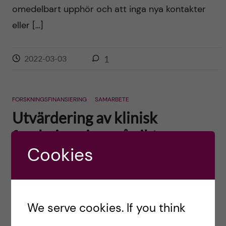
omedelbart upphör och att inga nya kontakter
eller […]
2022-03-03
1
FORSKNINGSFINANSIERING
SAMARBETE
Utvärdering av klinisk
forskning visar på vikten av
Cookies
utvecklad samverkan
Posted by
Ole Petter Ottersen
In English below I dag, onsdag, kom
We serve cookies. If you think
Vetenskapsrådets utvärdering av den kliniska