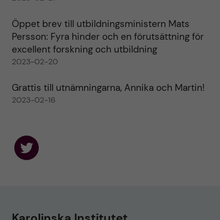
Öppet brev till utbildningsministern Mats
Persson: Fyra hinder och en förutsättning för
excellent forskning och utbildning
2023-02-20
Grattis till utnämningarna, Annika och Martin!
2023-02-16
F
o
l
l
o
w
u
Karolinska Institutet
s