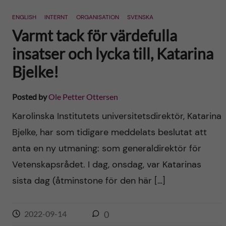
n
r
ENGLISH
INTERNT
ORGANISATION
SVENSKA
n
c
c
Varmt tack för värdefulla
u
h
insatser och lycka till, Katarina
o
f
Bjelke!
n
i
Posted by
Ole Petter Ottersen
t
e
Karolinska Institutets universitetsdirektör, Katarina
l
e
Bjelke, har som tidigare meddelats beslutat att
d
anta en ny utmaning: som generaldirektör för
n
Vetenskapsrådet. I dag, onsdag, var Katarinas
t
sista dag (åtminstone för den här […]
2022-09-14
0