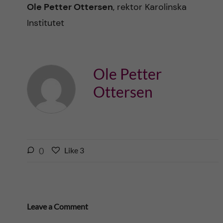
Ole Petter Ottersen
, rektor Karolinska
Institutet
Ole Petter
Ottersen
l
0
Like
3
L
i
i
k
k
e
e
s
t
Leave a Comment
t
h
h
i