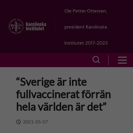
J
Ole Petter Ottersen,
u
president Karolinska
m
Institutet 2017-2023
p
S
S
t
h
h
“Sverige är inte
o
o
o
fullvaccinerat förrän
w
m
w
hela världen är det”
s
a
e
m
2021-05-07
i
a
e