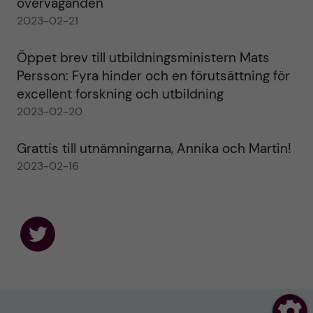
överväganden
2023-02-21
Öppet brev till utbildningsministern Mats
Persson: Fyra hinder och en förutsättning för
excellent forskning och utbildning
2023-02-20
Grattis till utnämningarna, Annika och Martin!
2023-02-16
F
o
l
l
o
w