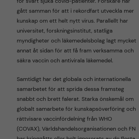
för svårt sjuka covid-patienter. Forskare har
gått samman för att i rekordfart utveckla mer
kunskap om ett helt nytt virus. Parallellt har
universitet, forskningsinstitut, statliga
myndigheter och läkemedelsbolag lagt mycket
annat åt sidan för att få fram verksamma och
säkra vaccin och antivirala läkemedel.
Samtidigt har det globala och internationella
samarbetet för att sprida dessa framsteg
snabbt och brett falerat. Starka önskemål om
globalt samarbete för kunskapsöverföring och
rättvisare vaccinfördelning från WHO
(COVAX), Världshandelsorganisationen och FN
har kringgåtts eller helt ignorerats av de flesta