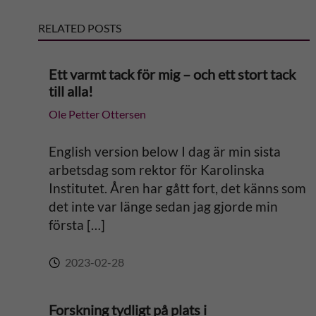
RELATED POSTS
a
t
Ett varmt tack för mig – och ett stort tack
till alla!
i
Ole Petter Ottersen
v
English version below I dag är min sista
e
arbetsdag som rektor för Karolinska
Institutet. Åren har gått fort, det känns som
:
det inte var länge sedan jag gjorde min
första […]
2023-02-28
Forskning tydligt på plats i