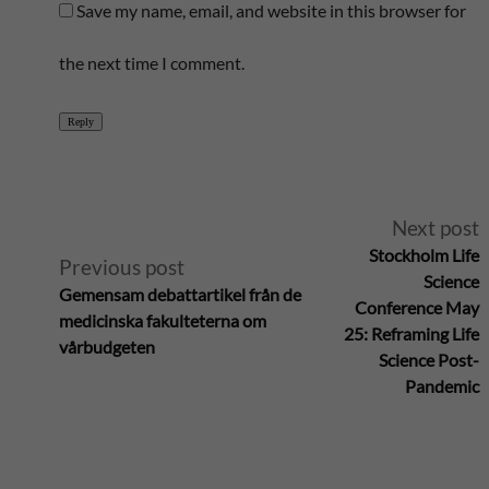
Save my name, email, and website in this browser for
the next time I comment.
Reply
A
Next post
Stockholm Life
Previous post
l
Science
Gemensam debattartikel från de
Conference May
medicinska fakulteterna om
t
25: Reframing Life
vårbudgeten
Science Post-
e
Pandemic
r
n