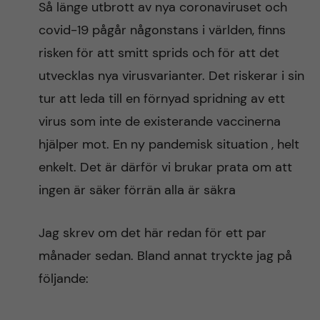
Så länge utbrott av nya coronaviruset och
n
r
covid-19 pågår någonstans i världen, finns
n
c
c
risken för att smitt sprids och för att det
u
h
utvecklas nya virusvarianter. Det riskerar i sin
o
f
tur att leda till en förnyad spridning av ett
n
i
virus som inte de existerande vaccinerna
hjälper mot. En ny pandemisk situation , helt
t
e
enkelt. Det är därför vi brukar prata om att
l
e
ingen är säker förrän alla är säkra
d
n
Jag skrev om det här redan för ett par
t
månader sedan. Bland annat tryckte jag på
följande: