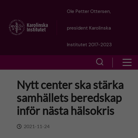
J
Ole Petter Ottersen,
u
president Karolinska
m
Institutet 2017-2023
p
S
S
t
h
h
Nytt center ska stärka
o
o
o
samhällets beredskap
w
m
w
inför nästa hälsokris
s
a
e
m
2021-11-24
i
a
e