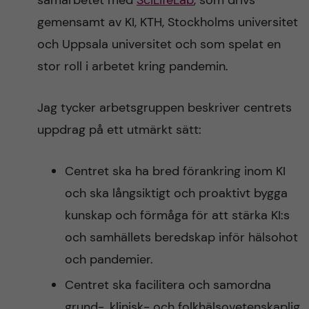
samarbetet med
SciLifeLab
, som drivs
gemensamt av KI, KTH, Stockholms universitet
och Uppsala universitet och som spelat en
stor roll i arbetet kring pandemin.
Jag tycker arbetsgruppen beskriver centrets
uppdrag på ett utmärkt sätt:
Centret ska ha bred förankring inom KI
och ska långsiktigt och proaktivt bygga
kunskap och förmåga för att stärka KI:s
och samhällets beredskap inför hälsohot
och pandemier.
Centret ska facilitera och samordna
grund-, klinisk- och folkhälsovetenskaplig