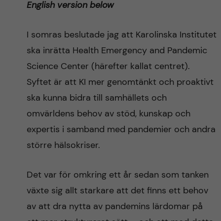
English version below
n
r
n
c
c
I somras beslutade jag att Karolinska Institutet
u
h
ska inrätta Health Emergency and Pandemic
o
f
Science Center (härefter kallat centret).
n
Syftet är att KI mer genomtänkt och proaktivt
i
ska kunna bidra till samhällets och
t
e
omvärldens behov av stöd, kunskap och
l
e
expertis i samband med pandemier och andra
d
större hälsokriser.
n
t
Det var för omkring ett år sedan som tanken
växte sig allt starkare att det finns ett behov
av att dra nytta av pandemins lärdomar på