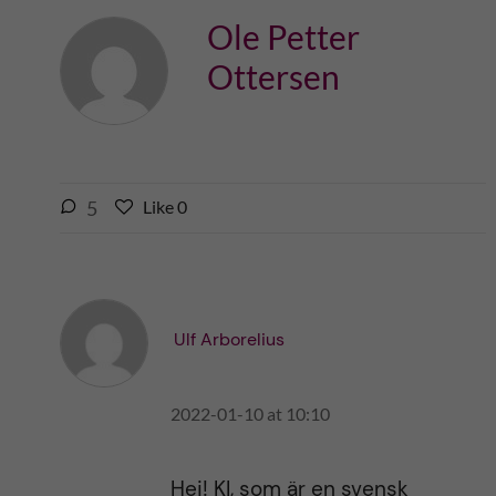
Ole Petter
Ottersen
l
5
Like
0
L
i
i
k
k
e
e
s
t
t
Ulf Arborelius
h
h
i
i
s
2022-01-10 at 10:10
s
p
p
o
o
s
Hej! KI, som är en svensk