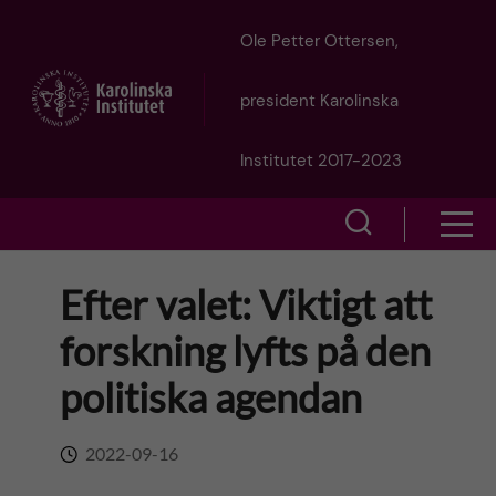
J
Ole Petter Ottersen,
u
president Karolinska
m
Institutet 2017-2023
p
S
S
t
h
h
Efter valet: Viktigt att
o
o
o
forskning lyfts på den
w
m
w
politiska agendan
s
a
e
m
2022-09-16
i
a
e