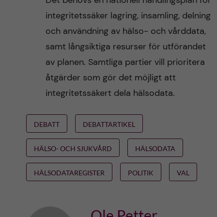
Det behövs en nationell handlingsplan för
integritetssäker lagring, insamling, delning
och användning av hälso- och vårddata,
samt långsiktiga resurser för utförandet
av planen. Samtliga partier vill prioritera
åtgärder som gör det möjligt att
integritetssäkert dela hälsodata.
DEBATT
DEBATTARTIKEL
HÄLSO- OCH SJUKVÅRD
HÄLSODATA
HÄLSODATAREGISTER
POLITIK
VAL
Ole Petter