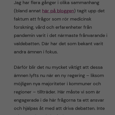
Jag har flera gånger i olika sammanhang
n
r
(bland annat
här på bloggen
) tagit upp det
n
c
c
faktum att frågor som rör medicinsk
u
h
forskning, vård och erfarenheter från
o
f
pandemin varit i det närmaste frånvarande i
n
i
valdebatten. Där har det som bekant varit
andra ämnen i fokus.
t
e
l
e
Därför blir det nu mycket viktigt att dessa
d
ämnen lyfts nu när en ny regering – liksom
n
möjligen nya majoriteter i kommuner och
t
regioner – tillträder. Här måste vi som är
engagerade i de här frågorna ta ett ansvar
och hjälpas åt med att driva debatten. Inte