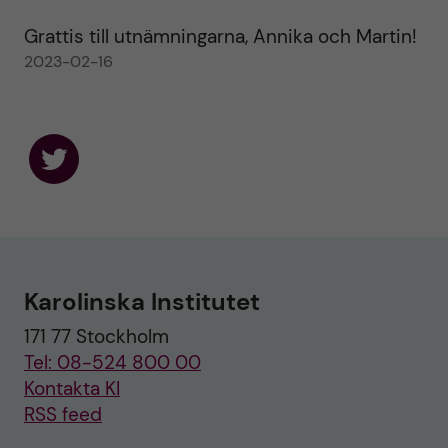
Grattis till utnämningarna, Annika och Martin!
2023-02-16
F
o
l
l
o
w
u
Karolinska Institutet
s
o
171 77 Stockholm
n
T
Tel: 08-524 800 00
w
i
Kontakta KI
t
RSS feed
t
e
r