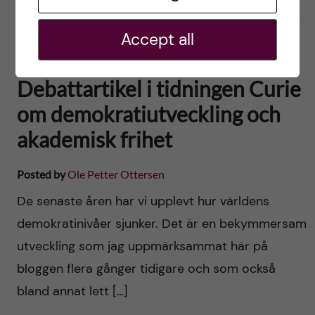
2022-06-01
0
Accept all
ACADEMIC FREEDOM
DEBATT
POLITIK
SAMHÄLLE
SVENSKA
Debattartikel i tidningen Curie
om demokratiutveckling och
akademisk frihet
Posted by
Ole Petter Ottersen
De senaste åren har vi upplevt hur världens
demokratinivåer sjunker. Det är en bekymmersam
utveckling som jag uppmärksammat här på
bloggen flera gånger tidigare och som också
bland annat lett […]