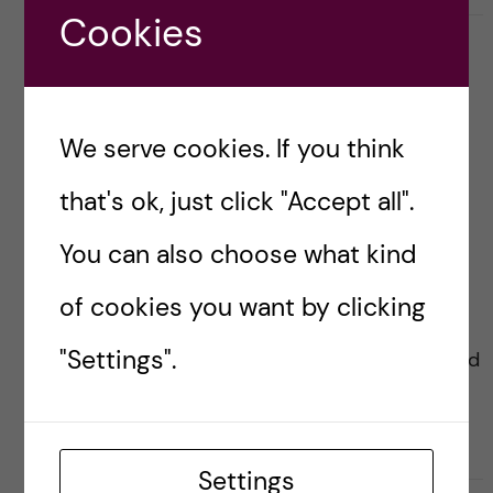
Cookies
FORSKNING
HÅLLBARHET
MILJÖ
SAMHÄLLE
SAMVERKAN
SVENSKA
We serve cookies. If you think
Hållbar hälsa kräver ett
hållbart samhälle
that's ok, just click "Accept all".
Posted by
Ole Petter Ottersen
You can also choose what kind
I dag arrangerar universitetsalliansen Stockholm
of cookies you want by clicking
trio en förkonferens inför den stora miljö- och
"Settings".
hållbarhetskonferensen Stockholm+50 som bland
andra FN står bakom. Vår konferens har som
tema: Sustainable planet, sustainable health […]
Settings