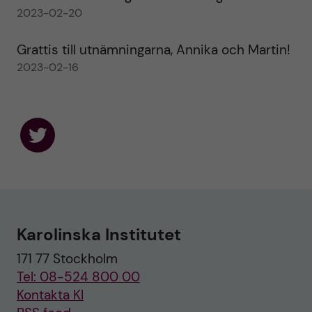
2023-02-20
Grattis till utnämningarna, Annika och Martin!
2023-02-16
F
o
l
l
o
w
u
Karolinska Institutet
s
o
171 77 Stockholm
n
T
Tel: 08-524 800 00
w
i
Kontakta KI
t