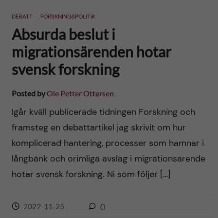
n
r
DEBATT
FORSKNINGSPOLITIK
n
c
c
Absurda beslut i
u
h
migrationsärenden hotar
o
f
svensk forskning
n
i
Posted by
Ole Petter Ottersen
t
e
Igår kväll publicerade tidningen Forskning och
l
e
framsteg en debattartikel jag skrivit om hur
d
komplicerad hantering, processer som hamnar i
n
långbänk och orimliga avslag i migrationsärende
t
hotar svensk forskning. Ni som följer […]
2022-11-25
0