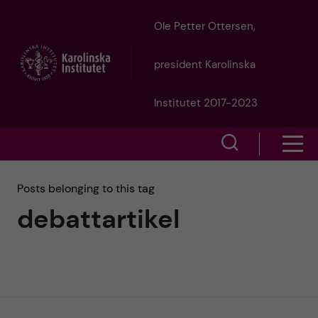
J
Ole Petter Ottersen,
u
president Karolinska
m
Institutet 2017-2023
p
S
S
t
h
h
Posts belonging to this tag
o
o
debattartikel
o
w
m
w
s
a
e
m
i
a
e