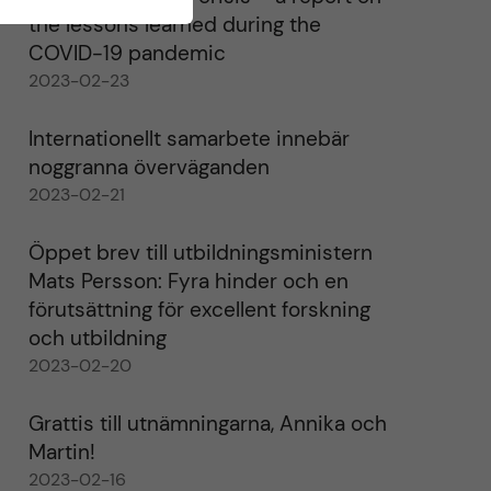
the lessons learned during the
COVID-19 pandemic
2023-02-23
Internationellt samarbete innebär
noggranna överväganden
2023-02-21
Öppet brev till utbildningsministern
Mats Persson: Fyra hinder och en
förutsättning för excellent forskning
och utbildning
2023-02-20
Grattis till utnämningarna, Annika och
Martin!
2023-02-16