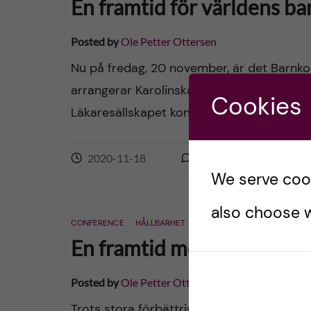
En framtid för världens ba
Posted by
Ole Petter Ottersen
Nu på fredag, 20 november, är det Barnk
arrangerar Karolinska Institutet, i samve
Cookies
Läkaresällskapet konferensen: En framtid f
2020-11-18
0
comments
We serve cooki
also choose w
CONFERENCE
HÅLLBARHET
SUSTAINABILITY
En framtid med god hälsa 
Posted by
Ole Petter Ottersen
Trots stora förbättringar på en rad område