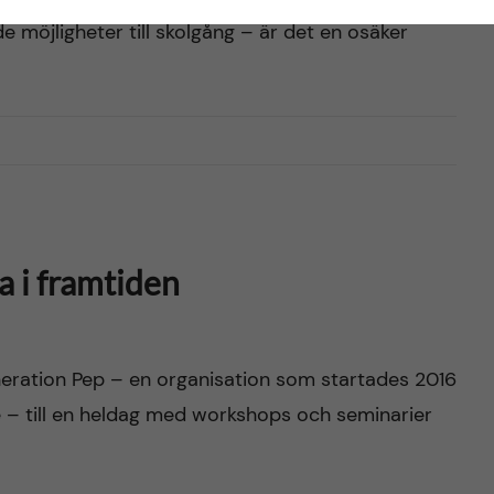
e möjligheter till skolgång – är det en osäker
a i framtiden
eration Pep – en organisation som startades 2016
se – till en heldag med workshops och seminarier