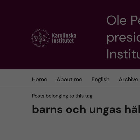
Ole P
J
presi
u
m
Insti
p
t
Home
About me
English
Archive
o
Posts belonging to this tag
barns och ungas hä
m
a
i