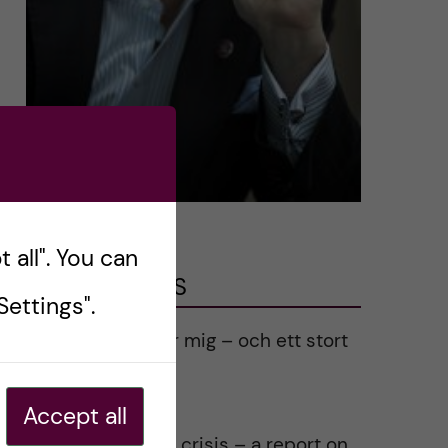
 all". You can
LATEST POSTS
ettings".
Ett varmt tack för mig – och ett stort
tack till alla!
2023-02-28
Accept all
Agility in a health crisis – a report on