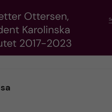
etter Ottersen,
S
dent Karolinska
tutet 2017-2023
lsa