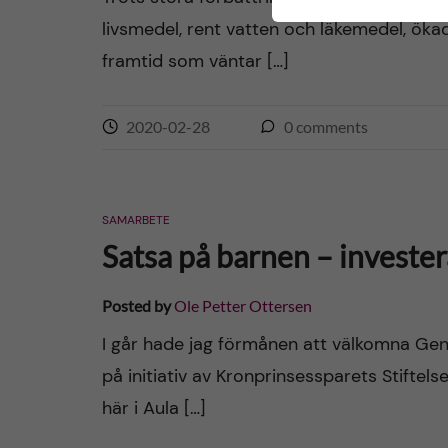
livsmedel, rent vatten och läkemedel, ökad
framtid som väntar […]
2020-02-28
0
comments
SAMARBETE
Satsa på barnen – invester
Posted by
Ole Petter Ottersen
I går hade jag förmånen att välkomna Gen
på initiativ av Kronprinsessparets Stiftel
här i Aula […]