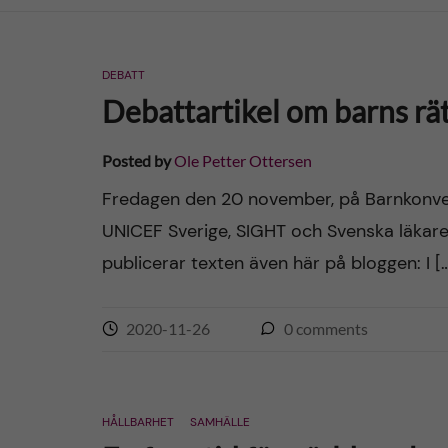
n
DEBATT
c
Debattartikel om barns rä
o
Posted by
Ole Petter Ottersen
n
Fredagen den 20 november, på Barnkonven
UNICEF Sverige, SIGHT och Svenska läkares
t
publicerar texten även här på bloggen: I [
e
n
2020-11-26
0
comments
t
HÅLLBARHET
SAMHÄLLE