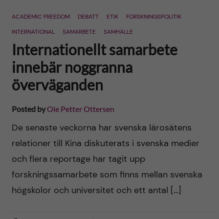
n
r
ACADEMIC FREEDOM
DEBATT
ETIK
FORSKNINGSPOLITIK
n
c
c
INTERNATIONAL
SAMARBETE
SAMHÄLLE
u
h
Internationellt samarbete
o
f
innebär noggranna
n
överväganden
i
t
e
Posted by
Ole Petter Ottersen
l
e
De senaste veckorna har svenska lärosätens
d
relationer till Kina diskuterats i svenska medier
n
och flera reportage har tagit upp
t
forskningssamarbete som finns mellan svenska
högskolor och universitet och ett antal […]