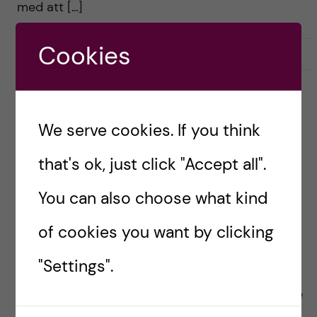
med att […]
Cookies
2021-11-19
0
ACADEMIC FREEDOM
ETHICS
FORSKNINGSFINANSIERING
We serve cookies. If you think
INTERNATIONAL
POLITIK
SAMHÄLLE
Hot och förföljelse mot
that's ok, just click "Accept all".
forskare i skenet av en
You can also choose what kind
demokrati i kris
of cookies you want by clicking
Posted by
Ole Petter Ottersen
"Settings".
English version below Demokratin i världen är i
kris. I början av året presenterade tidskriften The