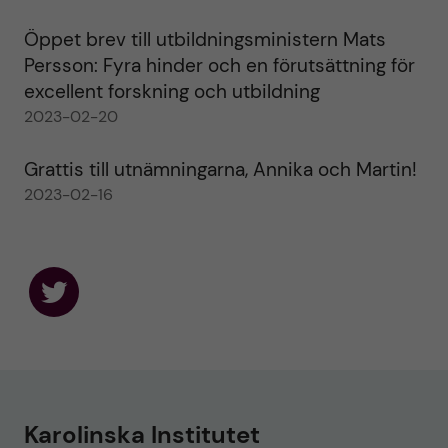
Öppet brev till utbildningsministern Mats
Persson: Fyra hinder och en förutsättning för
excellent forskning och utbildning
2023-02-20
Grattis till utnämningarna, Annika och Martin!
2023-02-16
F
o
l
l
o
w
u
Karolinska Institutet
s