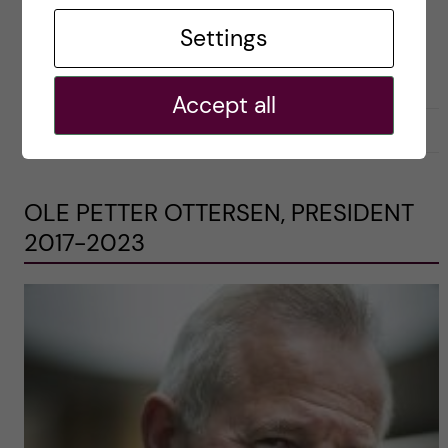
Economist årets demokratiindex-rapport, som
visar att globala demokratnivån är den lägsta
Settings
sedan mätningen infördes 2006. […]
Accept all
2021-10-15
0
OLE PETTER OTTERSEN, PRESIDENT
2017-2023