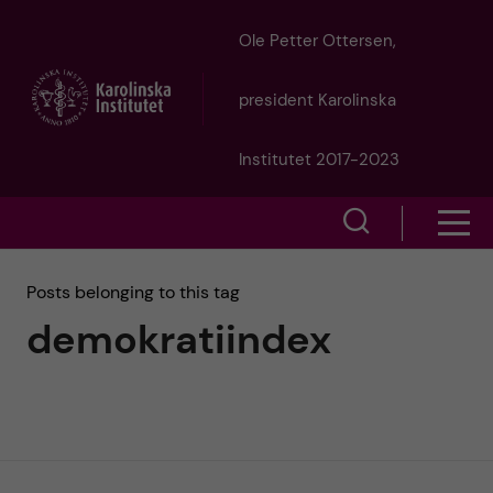
J
Ole Petter Ottersen,
u
president Karolinska
m
Institutet 2017-2023
p
S
S
t
h
h
Posts belonging to this tag
o
o
demokratiindex
o
w
m
w
s
a
e
m
i
a
e