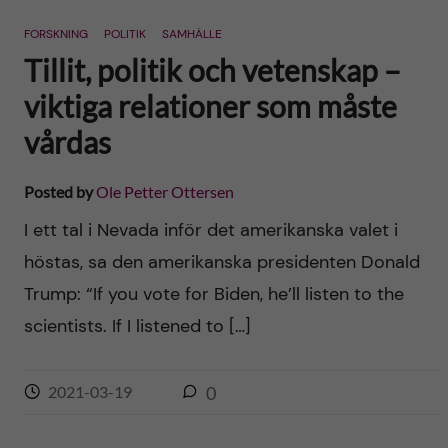
n
r
FORSKNING
POLITIK
SAMHÄLLE
n
c
c
Tillit, politik och vetenskap –
u
h
viktiga relationer som måste
o
f
vårdas
n
i
Posted by
Ole Petter Ottersen
t
e
I ett tal i Nevada inför det amerikanska valet i
l
e
höstas, sa den amerikanska presidenten Donald
d
Trump: “If you vote for Biden, he’ll listen to the
n
scientists. If I listened to […]
t
2021-03-19
0