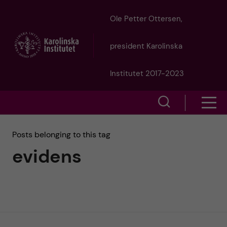
J
Ole Petter Ottersen,
u
president Karolinska
m
Institutet 2017-2023
p
S
S
t
h
h
Posts belonging to this tag
o
o
evidens
o
w
m
w
s
a
e
m
i
a
e