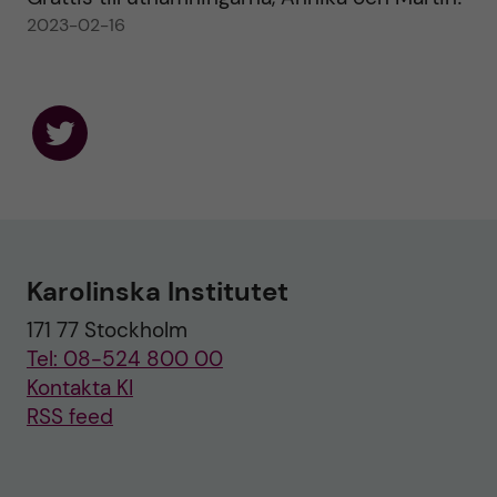
2023-02-16
F
o
l
l
o
w
u
Karolinska Institutet
s
o
171 77 Stockholm
n
T
Tel: 08-524 800 00
w
i
Kontakta KI
t
RSS feed
t
e
r