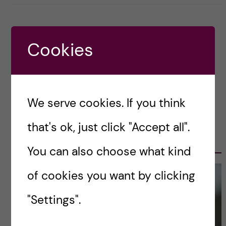
Cookies
Previous
We serve cookies. If you think
that's ok, just click "Accept all".
OLE PETTER OTTERSEN, PRESIDENT
2017-2023
You can also choose what kind
of cookies you want by clicking
"Settings".