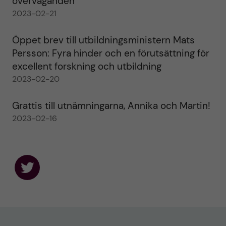
överväganden
2023-02-21
Öppet brev till utbildningsministern Mats
Persson: Fyra hinder och en förutsättning för
excellent forskning och utbildning
2023-02-20
Grattis till utnämningarna, Annika och Martin!
2023-02-16
F
o
l
l
o
w