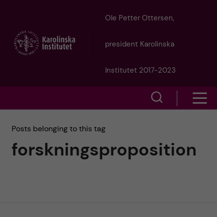
J
Ole Petter Ottersen,
u
president Karolinska
m
Institutet 2017-2023
p
S
S
t
h
h
Posts belonging to this tag
o
o
forskningsproposition
o
w
m
w
s
a
e
m
i
a
e