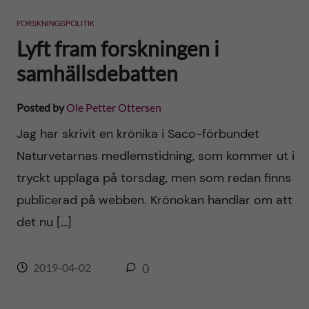
n
r
FORSKNINGSPOLITIK
n
c
c
Lyft fram forskningen i
u
h
samhällsdebatten
o
f
n
Posted by
Ole Petter Ottersen
i
Jag har skrivit en krönika i Saco-förbundet
t
e
Naturvetarnas medlemstidning, som kommer ut i
l
e
tryckt upplaga på torsdag, men som redan finns
d
publicerad på webben. Krönokan handlar om att
n
det nu […]
t
2019-04-02
0