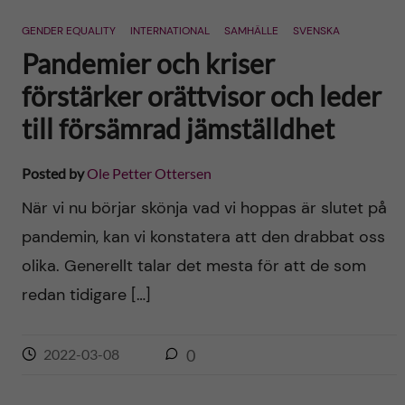
n
r
GENDER EQUALITY
INTERNATIONAL
SAMHÄLLE
SVENSKA
n
c
c
Pandemier och kriser
u
h
förstärker orättvisor och leder
o
f
till försämrad jämställdhet
n
i
Posted by
Ole Petter Ottersen
t
e
När vi nu börjar skönja vad vi hoppas är slutet på
l
e
pandemin, kan vi konstatera att den drabbat oss
d
olika. Generellt talar det mesta för att de som
n
redan tidigare […]
t
2022-03-08
0