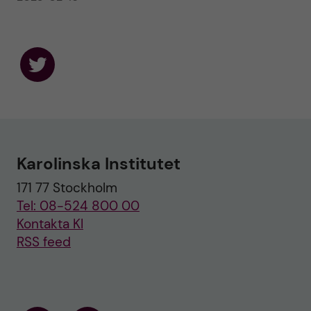
F
o
l
l
o
w
u
Karolinska Institutet
s
o
171 77 Stockholm
n
T
Tel: 08-524 800 00
w
i
Kontakta KI
t
RSS feed
t
e
r