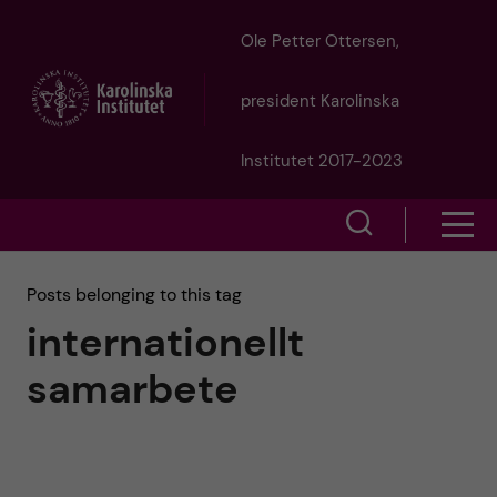
J
Ole Petter Ottersen,
u
president Karolinska
m
Institutet 2017-2023
p
S
S
t
h
h
Posts belonging to this tag
o
o
internationellt
o
w
m
samarbete
w
s
a
e
m
i
a
e