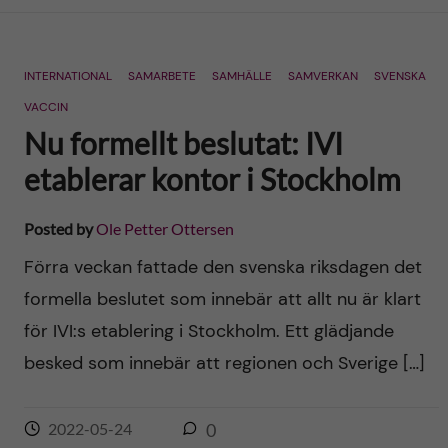
n
r
n
c
c
INTERNATIONAL
SAMARBETE
SAMHÄLLE
SAMVERKAN
SVENSKA
u
h
o
VACCIN
f
Nu formellt beslutat: IVI
n
i
etablerar kontor i Stockholm
t
e
Posted by
Ole Petter Ottersen
l
e
Förra veckan fattade den svenska riksdagen det
d
formella beslutet som innebär att allt nu är klart
n
för IVI:s etablering i Stockholm. Ett glädjande
t
besked som innebär att regionen och Sverige […]
2022-05-24
0