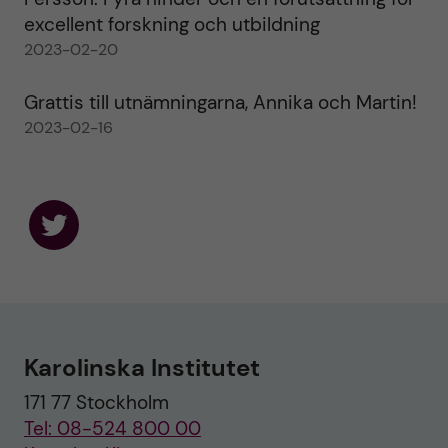
excellent forskning och utbildning
2023-02-20
Grattis till utnämningarna, Annika och Martin!
2023-02-16
F
o
l
l
o
w
u
Karolinska Institutet
s
o
171 77 Stockholm
n
T
Tel: 08-524 800 00
w