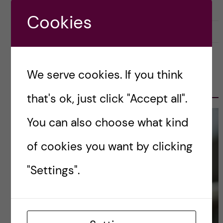
Cookies
2021-04-26
0
OLE PETTER OTTERSEN, PRESIDENT
We serve cookies. If you think
2017-2023
that's ok, just click "Accept all".
You can also choose what kind
of cookies you want by clicking
"Settings".