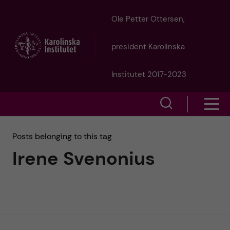
J
Ole Petter Ottersen,
u
president Karolinska
m
Institutet 2017-2023
p
S
S
t
h
h
Posts belonging to this tag
o
o
Irene Svenonius
o
w
m
w
s
a
e
m
i
a
e