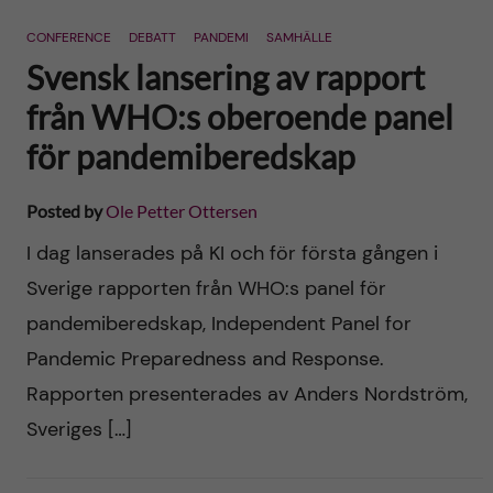
n
r
CONFERENCE
DEBATT
PANDEMI
SAMHÄLLE
n
c
c
Svensk lansering av rapport
u
h
från WHO:s oberoende panel
o
f
för pandemiberedskap
n
i
Posted by
Ole Petter Ottersen
t
e
I dag lanserades på KI och för första gången i
l
e
Sverige rapporten från WHO:s panel för
d
pandemiberedskap, Independent Panel for
n
Pandemic Preparedness and Response.
t
Rapporten presenterades av Anders Nordström,
Sveriges […]