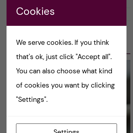
Cookies
2021-03-03
0
OLE PETTER OTTERSEN, PRESIDENT
We serve cookies. If you think
2017-2023
that's ok, just click "Accept all".
You can also choose what kind
of cookies you want by clicking
"Settings".
Settings