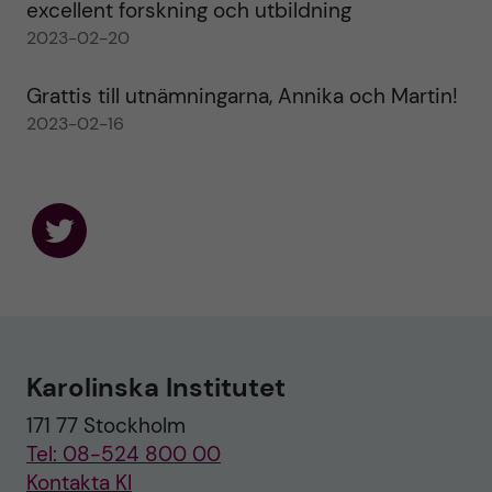
excellent forskning och utbildning
2023-02-20
Grattis till utnämningarna, Annika och Martin!
2023-02-16
F
o
l
l
o
w
u
Karolinska Institutet
s
o
171 77 Stockholm
n
T
Tel: 08-524 800 00
w
i
Kontakta KI