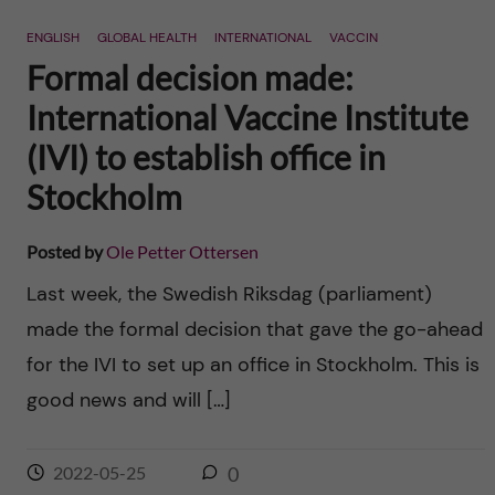
n
r
ENGLISH
GLOBAL HEALTH
INTERNATIONAL
VACCIN
n
c
c
Formal decision made:
u
h
International Vaccine Institute
o
f
(IVI) to establish office in
n
i
Stockholm
t
e
Posted by
Ole Petter Ottersen
l
e
Last week, the Swedish Riksdag (parliament)
d
made the formal decision that gave the go-ahead
n
for the IVI to set up an office in Stockholm. This is
t
good news and will […]
2022-05-25
0