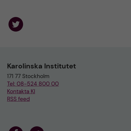
F
o
l
l
o
w
u
Karolinska Institutet
s
o
171 77 Stockholm
n
T
Tel: 08-524 800 00
w
i
Kontakta KI
t
RSS feed
t
e
r