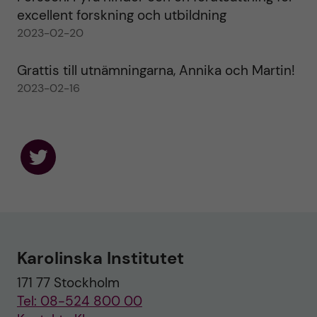
excellent forskning och utbildning
2023-02-20
Grattis till utnämningarna, Annika och Martin!
2023-02-16
F
o
l
l
o
w
u
Karolinska Institutet
s
o
171 77 Stockholm
n
T
Tel: 08-524 800 00
w
i