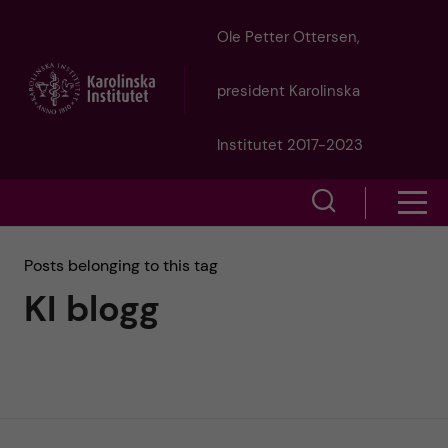
J
Ole Petter Ottersen,
u
president Karolinska
m
Institutet 2017-2023
p
S
S
t
h
h
Posts belonging to this tag
o
o
KI blogg
o
w
m
w
s
a
e
m
i
a
e