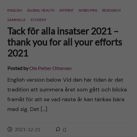
n
r
ENGLISH
GLOBAL HEALTH
INTERNT
NOBELPRIS
RESEARCH
n
c
c
SAMHÄLLE
STUDENT
u
h
Tack för alla insatser 2021 –
o
f
thank you for all your efforts
n
2021
i
t
e
Posted by
Ole Petter Ottersen
l
e
English version below Vid den här tiden är det
d
tradition att summera året som gått och blicka
n
framåt för att se vad nästa år kan tänkas bära
t
med sig. Det […]
2021-12-21
0