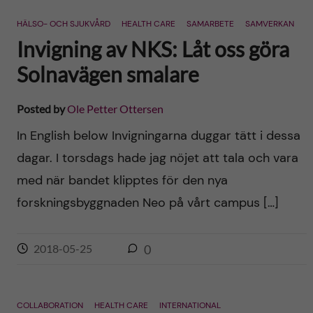
n
r
HÄLSO- OCH SJUKVÅRD
HEALTH CARE
SAMARBETE
SAMVERKAN
n
c
c
Invigning av NKS: Låt oss göra
u
h
Solnavägen smalare
o
f
n
Posted by
Ole Petter Ottersen
i
In English below Invigningarna duggar tätt i dessa
t
e
dagar. I torsdags hade jag nöjet att tala och vara
l
e
med när bandet klipptes för den nya
d
forskningsbyggnaden Neo på vårt campus […]
n
t
2018-05-25
0
COLLABORATION
HEALTH CARE
INTERNATIONAL