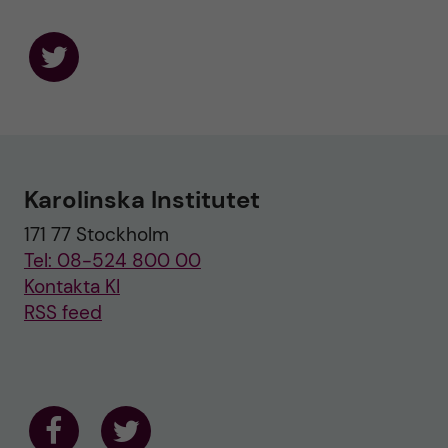
F
o
l
l
o
w
u
Karolinska Institutet
s
o
171 77 Stockholm
n
T
Tel: 08-524 800 00
w
i
Kontakta KI
t
RSS feed
t
e
r