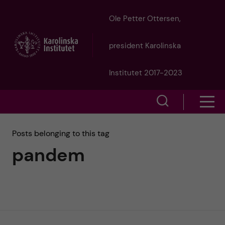
J
Ole Petter Ottersen,
u
president Karolinska
m
Institutet 2017-2023
p
S
S
t
h
h
Posts belonging to this tag
o
o
pandem
o
w
m
w
s
a
e
m
i
a
e