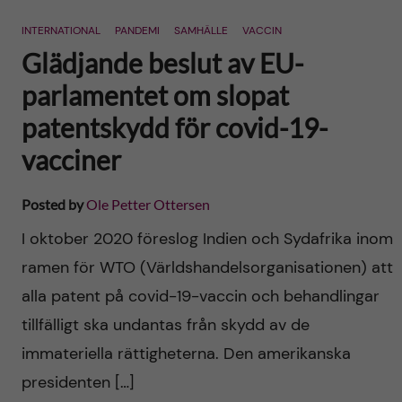
n
r
INTERNATIONAL
PANDEMI
SAMHÄLLE
VACCIN
n
c
c
Glädjande beslut av EU-
u
h
parlamentet om slopat
o
f
patentskydd för covid-19-
n
i
vacciner
t
e
Posted by
Ole Petter Ottersen
l
e
I oktober 2020 föreslog Indien och Sydafrika inom
d
ramen för WTO (Världshandelsorganisationen) att
n
alla patent på covid-19-vaccin och behandlingar
t
tillfälligt ska undantas från skydd av de
immateriella rättigheterna. Den amerikanska
presidenten […]