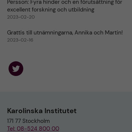
Persson: Fyra hinder och en förutsättning för
excellent forskning och utbildning
2023-02-20
Grattis till utnämningarna, Annika och Martin!
2023-02-16
F
o
l
l
o
w
u
Karolinska Institutet
s
o
171 77 Stockholm
n
T
Tel: 08-524 800 00
w