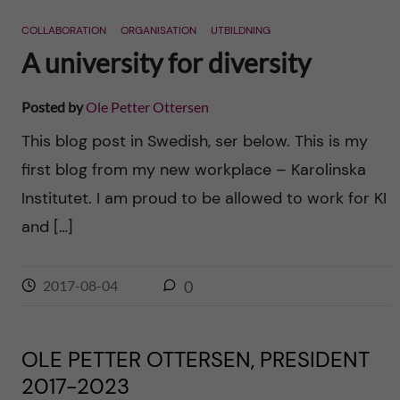
n
r
COLLABORATION
ORGANISATION
UTBILDNING
n
c
c
A university for diversity
u
h
o
Posted by
Ole Petter Ottersen
f
n
This blog post in Swedish, ser below. This is my
i
first blog from my new workplace – Karolinska
t
e
Institutet. I am proud to be allowed to work for KI
l
e
and […]
d
n
2017-08-04
0
t
OLE PETTER OTTERSEN, PRESIDENT
2017-2023