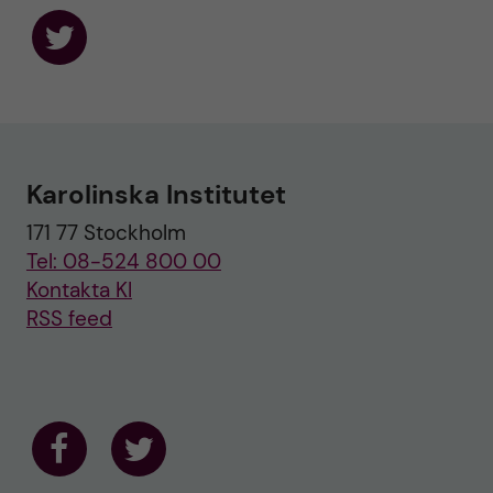
F
o
l
l
o
w
u
Karolinska Institutet
s
o
171 77 Stockholm
n
T
Tel: 08-524 800 00
w
i
Kontakta KI
t
RSS feed
t
e
r
F
F