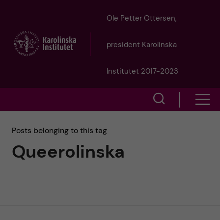
J
Ole Petter Ottersen,
u
president Karolinska
m
Institutet 2017-2023
p
S
S
t
h
h
Posts belonging to this tag
o
o
Queerolinska
o
w
m
w
s
a
e
m
i
a
e