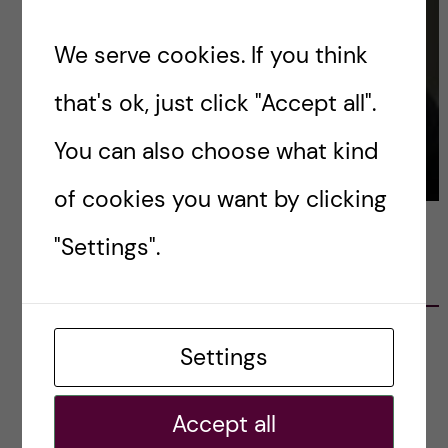
We serve cookies. If you think
that's ok, just click "Accept all".
You can also choose what kind
of cookies you want by clicking
"Settings".
LATEST POSTS
Ett varmt tack för mig – och ett stort tack till
Settings
alla!
2023-02-28
Accept all
Agility in a health crisis – a report on the