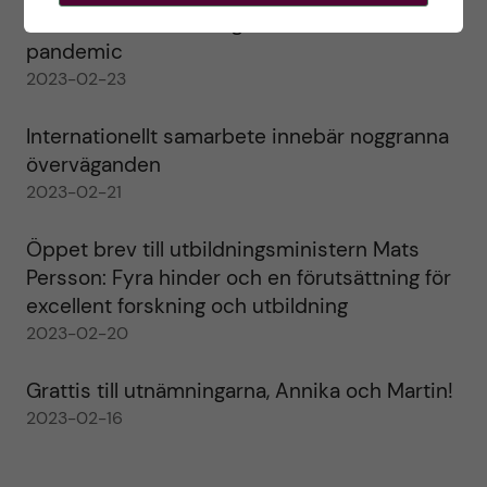
lessons learned during the COVID-19
pandemic
2023-02-23
Internationellt samarbete innebär noggranna
överväganden
2023-02-21
Öppet brev till utbildningsministern Mats
Persson: Fyra hinder och en förutsättning för
excellent forskning och utbildning
2023-02-20
Grattis till utnämningarna, Annika och Martin!
2023-02-16