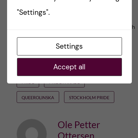
inkludering. Dessa värden är hörnstenar i alla
"Settings".
öppna, demokratiska samhällen. Det kommer
an på alla och envar av oss att respektera och
försvara dessa värden. Det är detta
Settings
morgondagens händelse handlar om.
Accept all
EQUALITY
MEDICINSKA FÖRENINGEN
PRIDE
PRIDE PARADE
QUEEROLINSKA
STOCKHOLM PRIDE
Ole Petter
Ottersen