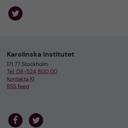
F
o
l
l
o
w
u
Karolinska Institutet
s
o
171 77 Stockholm
n
T
Tel: 08-524 800 00
w
i
Kontakta KI
t
RSS feed
t
e
r