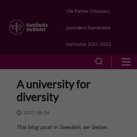
J
Ole Petter Ottersen,
u
president Karolinska
m
Institutet 2017-2023
p
S
S
t
h
h
A university for
o
o
o
diversity
w
m
w
s
a
2017-08-04
e
m
i
This
blog post in Swedish, ser below.
a
e