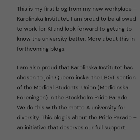
n
r
This is my first blog from my new workplace –
n
c
Karolinska Institutet. I am proud to be allowed
c
u
to work for KI and look forward to getting to
h
o
know the university better. More about this in
f
forthcoming blogs.
n
i
t
e
I am also proud that Karolinska Institutet has
l
chosen to join Queerolinska, the LBGT section
e
of the Medical Students’ Union (Medicinska
d
n
Föreningen) in the Stockholm Pride Parade.
We do this with the motto A university for
t
diversity. This blog is about the Pride Parade –
an initiative that deserves our full support.