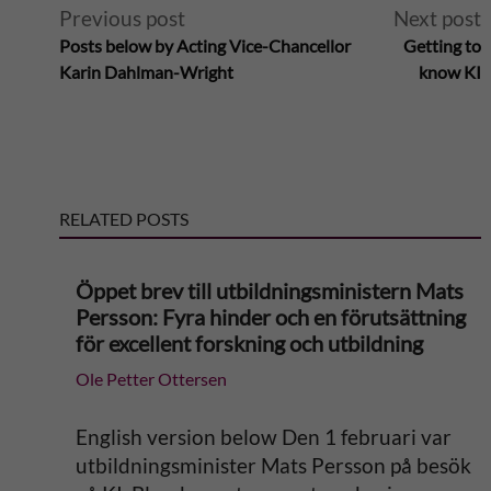
A
Previous post
Next post
Posts below by Acting Vice-Chancellor
Getting to
l
Karin Dahlman-Wright
know KI
t
e
RELATED POSTS
r
n
Öppet brev till utbildningsministern Mats
Persson: Fyra hinder och en förutsättning
a
för excellent forskning och utbildning
Ole Petter Ottersen
t
i
English version below Den 1 februari var
utbildningsminister Mats Persson på besök
v