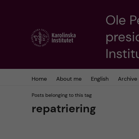
Ole P
J
presi
u
m
Insti
p
t
Home
About me
English
Archive
o
Posts belonging to this tag
repatriering
m
a
i