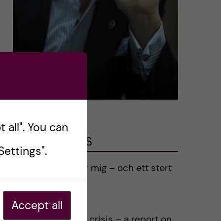
 all". You can
LATEST POSTS
ettings".
Ett varmt tack för mig – och ett stort
tack till alla!
2023-02-28
Accept all
Agility in a health crisis – a report on