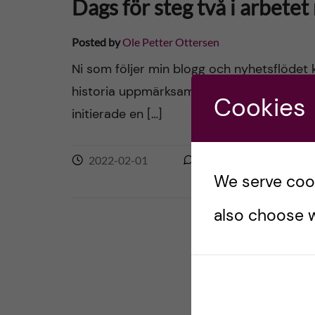
Dags för steg två i arbetet
Posted by
Ole Petter Ottersen
Ni som följer min blogg och nyhetsflödet kri
historia uppmärksammades en hel del unde
Cookies
initierade en […]
2022-02-01
0
comments
We serve cooki
also choose w