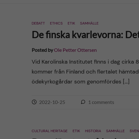
n
DEBATT
ETHICS
ETIK
SAMHÄLLE
c
De finska kvarlevorna: Det
o
Posted by
Ole Petter Ottersen
n
Vid Karolinska Institutet finns i dag cir
kommer från Finland och flertalet hämtad
t
ödekyrkogårdar som genomfördes […]
e
n
2022-10-25
1
comments
t
CULTURAL HERITAGE
ETIK
HISTORIA
SAMHÄLLE
SVEN