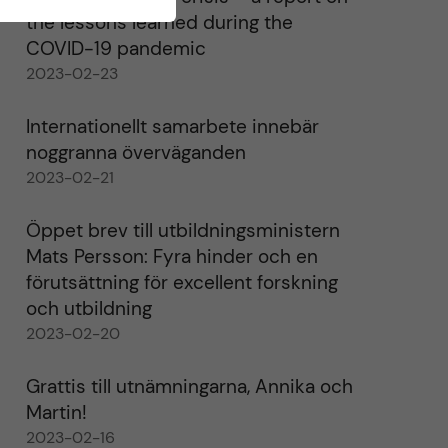
the lessons learned during the
COVID-19 pandemic
2023-02-23
Internationellt samarbete innebär
noggranna överväganden
2023-02-21
Öppet brev till utbildningsministern
Mats Persson: Fyra hinder och en
förutsättning för excellent forskning
och utbildning
2023-02-20
Grattis till utnämningarna, Annika och
Martin!
2023-02-16