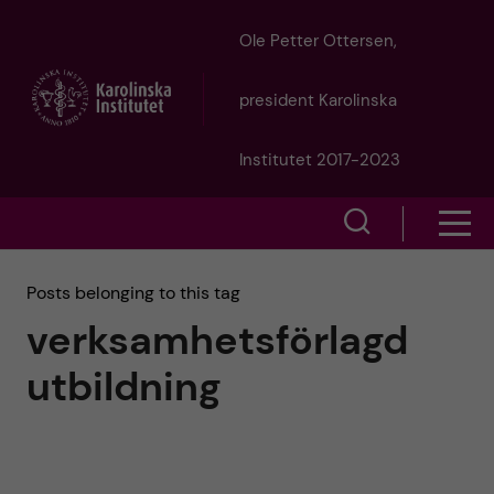
J
Ole Petter Ottersen,
u
president Karolinska
m
Institutet 2017-2023
p
S
S
t
h
h
Posts belonging to this tag
o
o
verksamhetsförlagd
o
w
m
utbildning
w
s
a
e
m
i
a
e