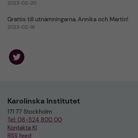
2023-02-20
Grattis till utnämningarna, Annika och Martin!
2023-02-16
F
o
l
l
o
w
u
Karolinska Institutet
s
o
171 77 Stockholm
n
T
Tel: 08-524 800 00
w
i
Kontakta KI
t
RSS feed
t