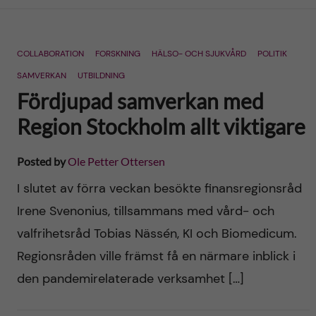
n
r
n
c
c
COLLABORATION
FORSKNING
HÄLSO- OCH SJUKVÅRD
POLITIK
u
h
o
SAMVERKAN
UTBILDNING
f
Fördjupad samverkan med
n
i
Region Stockholm allt viktigare
t
e
Posted by
Ole Petter Ottersen
l
e
I slutet av förra veckan besökte finansregionsråd
d
Irene Svenonius, tillsammans med vård- och
n
valfrihetsråd Tobias Nässén, KI och Biomedicum.
t
Regionsråden ville främst få en närmare inblick i
den pandemirelaterade verksamhet […]