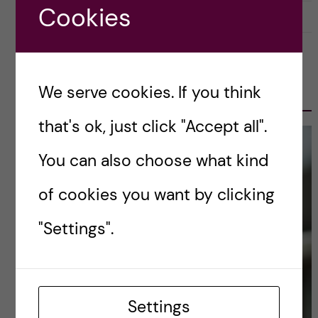
Cookies
2020-12-09
0
OLE PETTER OTTERSEN, PRESIDENT
We serve cookies. If you think
2017-2023
that's ok, just click "Accept all".
You can also choose what kind
of cookies you want by clicking
"Settings".
Settings