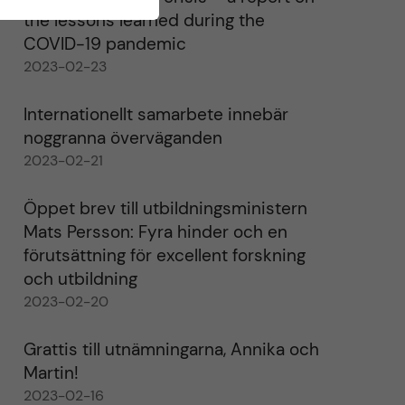
the lessons learned during the
COVID-19 pandemic
2023-02-23
Internationellt samarbete innebär
noggranna överväganden
2023-02-21
Öppet brev till utbildningsministern
Mats Persson: Fyra hinder och en
förutsättning för excellent forskning
och utbildning
2023-02-20
Grattis till utnämningarna, Annika och
Martin!
2023-02-16