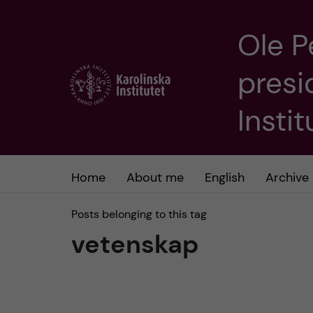
Ole P
J
presi
u
m
Insti
p
t
Home
About me
English
Archive
o
Posts belonging to this tag
vetenskap
m
a
i