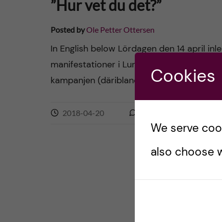
”Hur vet du det?”
Posted by
Ole Petter Ottersen
In English below Lördagen den 14 april i
manifestationer i Lund, Luleå och Stockho
Cookies
kampanjen (däribland Karolinska Institutet
2018-04-20
0
comments
We serve cooki
also choose w