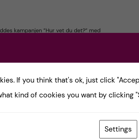
nleddes kampanjen ”Hur vet du det?” med
lm. Ett 70-tal organisationer står bakom
), som […]
es. If you think that's ok, just click "Accept
hat kind of cookies you want by clicking "S
Settings