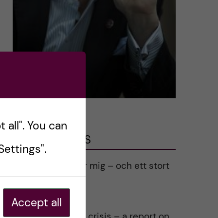
 all". You can
LATEST POSTS
ettings".
Ett varmt tack för mig – och ett stort
tack till alla!
2023-02-28
Accept all
Agility in a health crisis – a report on