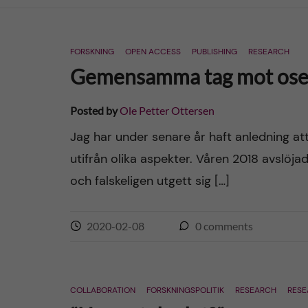
n
FORSKNING
OPEN ACCESS
PUBLISHING
RESEARCH
c
Gemensamma tag mot oseri
o
Posted by
Ole Petter Ottersen
n
Jag har under senare år haft anledning att
utifrån olika aspekter. Våren 2018 avslöj
t
och falskeligen utgett sig […]
e
n
2020-02-08
0
comments
t
COLLABORATION
FORSKNINGSPOLITIK
RESEARCH
RESE