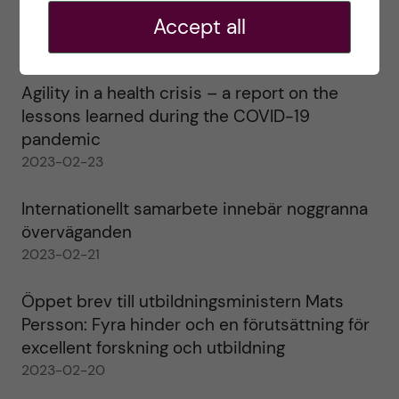
Ett varmt tack för mig – och ett stort tack till
alla!
Accept all
2023-02-28
Agility in a health crisis – a report on the
lessons learned during the COVID-19
pandemic
2023-02-23
Internationellt samarbete innebär noggranna
överväganden
2023-02-21
Öppet brev till utbildningsministern Mats
Persson: Fyra hinder och en förutsättning för
excellent forskning och utbildning
2023-02-20