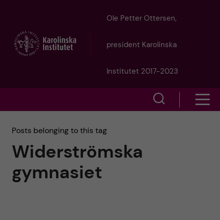
J
Ole Petter Ottersen,
u
president Karolinska
m
Institutet 2017-2023
p
S
S
t
h
h
Posts belonging to this tag
o
o
Widerströmska
o
w
m
gymnasiet
w
s
a
e
m
i
a
e