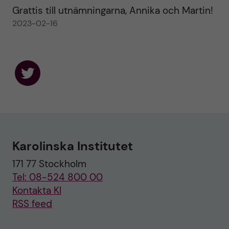
Grattis till utnämningarna, Annika och Martin!
2023-02-16
F
o
l
l
o
w
u
Karolinska Institutet
s
o
171 77 Stockholm
n
T
Tel: 08-524 800 00
w
i
Kontakta KI
t
RSS feed
t
e
r