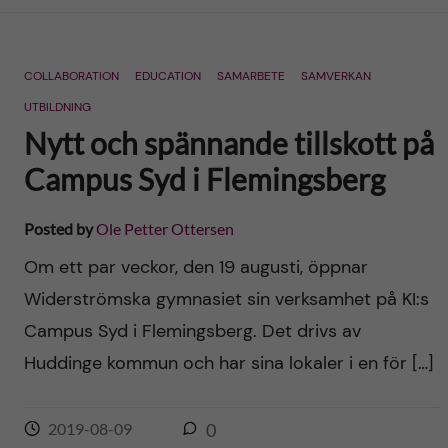
n
r
n
c
c
COLLABORATION
EDUCATION
SAMARBETE
SAMVERKAN
u
h
o
UTBILDNING
f
Nytt och spännande tillskott på
n
i
Campus Syd i Flemingsberg
t
e
Posted by
Ole Petter Ottersen
l
e
Om ett par veckor, den 19 augusti, öppnar
d
Widerströmska gymnasiet sin verksamhet på KI:s
n
Campus Syd i Flemingsberg. Det drivs av
t
Huddinge kommun och har sina lokaler i en för […]
2019-08-09
0