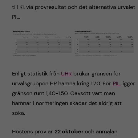
h
till KI, via provresultat och det alternativa urvalet
å
PIL.
l
l
e
t
Enligt statistik från
UHR
brukar gränsen för
urvalsgruppen HP hamna kring 1.70. För
PIL
ligger
gränsen runt 1,40-1,50. Oavsett vart man
hamnar i normeringen skadar det aldrig att
söka.
Höstens prov är
22 oktober
och anmälan