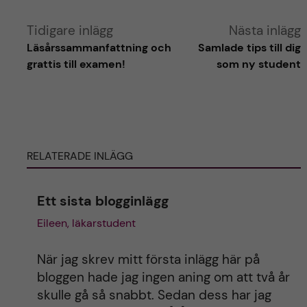
l
l
a
a
Tidigare inlägg
Nästa inlägg
r
i
Läsårssammanfattning och
Samlade tips till dig
i
n
grattis till examen!
som ny student
n
l
l
ä
ä
g
g
g
g
e
e
RELATERADE INLÄGG
t
t
Ett sista blogginlägg
Eileen, läkarstudent
När jag skrev mitt första inlägg här på
bloggen hade jag ingen aning om att två år
skulle gå så snabbt. Sedan dess har jag