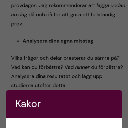
provdagen. Jag rekommenderar att
lägga undan
en dag
då och då för att göra ett fullständigt
prov.
Analysera dina egna misstag
Vilka frågor och delar presterar du sämre på?
Vad kan du förbättra? Vad
hinner
du förbättra?
Analysera dina resultatet och lägg upp
studierna utefter detta.
Kakor
Ta stöd från andra
Det kan kännas tufft att plugga inför