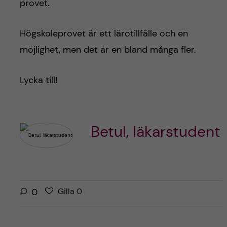
provet.
Högskoleprovet är ett lärotillfälle och en
möjlighet, men det är en bland många fler.
Lycka till!
Betul, läkarstudent
G
g
0
Gilla
0
i
i
l
l