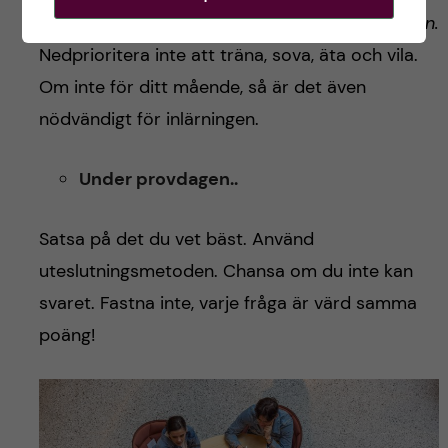
rekommenderar jag att skapa
balans i vardagen.
Nedprioritera inte att träna, sova, äta och vila.
Om inte för ditt mående, så är det även
nödvändigt för inlärningen.
Under provdagen..
Satsa på det du vet bäst. Använd
uteslutningsmetoden. Chansa om du inte kan
svaret. Fastna inte, varje fråga är värd samma
poäng!