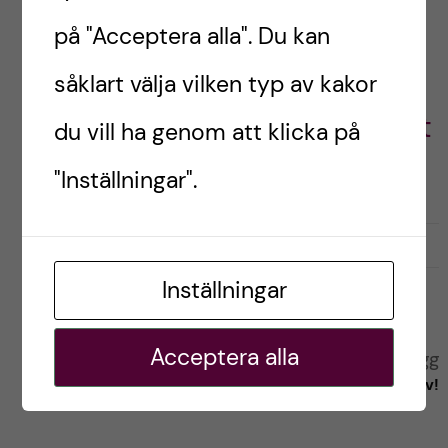
på "Acceptera alla". Du kan
såklart välja vilken typ av kakor
Filippa,
Logopedstudent
du vill ha genom att klicka på
"Inställningar".
G
g
0
Gilla
0
i
i
Inställningar
l
l
l
l
a
a
Acceptera alla
Tidigare inlägg
Nästa inlägg
r
i
Hur hittar man sin studieteknik?
Sommarlov!
i
n
n
l
l