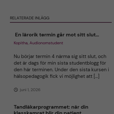
ä
ä
g
g
g
g
RELATERADE INLÄGG
e
e
t
t
En lärorik termin går mot sitt slut…
Kopitha, Audionomstudent
Nu börjar termin 4 närma sig sitt slut, och
det är dags för min sista studentblogg för
den här terminen. Under den sista kursen i
hälsopedagogik fick vi möjlighet att […]
juni 1, 2026
Tandläkarprogrammet: när din
klasskamrat blir din patient