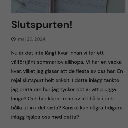
h
å
Slutspurten!
l
maj 26, 2024
l
Nu är det inte långt kvar innan vi tar ett
e
välförtjänt sommarlov allihopa. Vi har en vecka
t
kvar, vilket jag gissar att de flesta av oss har. En
rejäl slutspurt helt enkelt. I detta inlägg tänkte
jag prata om hur jag tycker det är att plugga
länge? Och hur klarar man av att hålla i och
hålla ut in i det sista? Kanske kan några tidigare
inlägg hjälpa oss med detta?