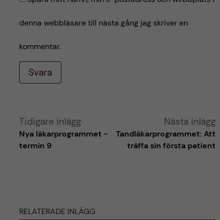
denna webbläsare till nästa gång jag skriver en
kommentar.
Svara
A
Tidigare inlägg
Nästa inlägg
Nya läkarprogrammet -
Tandläkarprogrammet: Att
l
termin 9
träffa sin första patient
t
e
RELATERADE INLÄGG
r