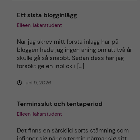
n
Ett sista blogginlägg
Eileen, läkarstudent
a
t
När jag skrev mitt första inlägg här på
bloggen hade jag ingen aning om att två år
i
skulle gå så snabbt. Sedan dess har jag
försökt ge en inblick i […]
v
juni 9, 2026
e
:
Terminsslut och tentaperiod
Eileen, läkarstudent
Det finns en särskild sorts stämning som
infinner sig när en termin närmar sig sitt