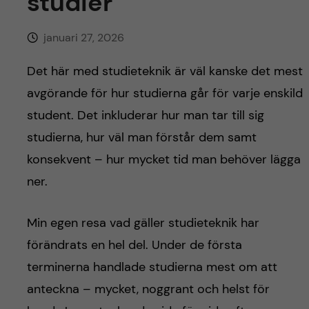
studier
h
å
januari 27, 2026
l
Det här med studieteknik är väl kanske det mest
avgörande för hur studierna går för varje enskild
l
student. Det inkluderar hur man tar till sig
e
studierna, hur väl man förstår dem samt
konsekvent – hur mycket tid man behöver lägga
t
ner.
Min egen resa vad gäller studieteknik har
förändrats en hel del. Under de första
terminerna handlade studierna mest om att
anteckna – mycket, noggrant och helst för