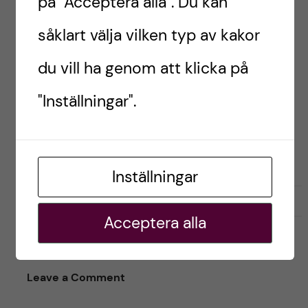
på "Acceptera alla". Du kan
såklart välja vilken typ av kakor
STUDIETEKNIK
TIPS
du vill ha genom att klicka på
Eileen,
"Inställningar".
läkarstudent
Inställningar
G
g
0
Gilla
0
i
i
Acceptera alla
l
l
l
l
a
a
Leave a Comment
r
i
i