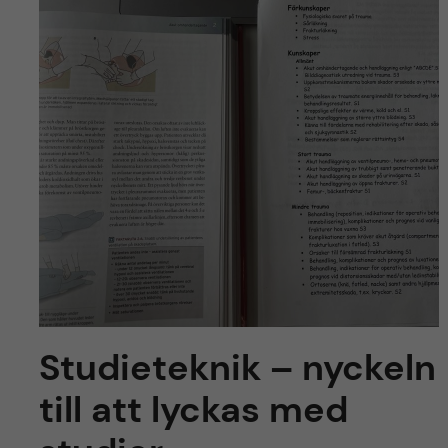
y
l
h
t
u
v
u
d
i
n
n
Studieteknik – nyckeln
e
till att lyckas med