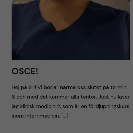
h
å
l
l
e
OSCE!
t
Hej på er!! Vi börjar närma oss slutet på termin
6 och med det kommer alla tentor. Just nu läser
jag klinisk medicin 2, som är en fördjupningskurs
inom internmedicin. […]