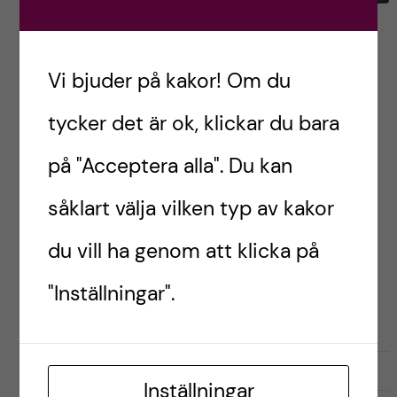
Hinner man med allt det
andra?
Vi bjuder på kakor! Om du
Hej på er! Vi befinner oss mitt i terminen och
tycker det är ok, klickar du bara
praktiken börjar gå mot sitt slut. Jag gör min
på "Acceptera alla". Du kan
sista praktiska vecka inom primärvården.
Därefter drar infektionsmodulen igång – då […]
såklart välja vilken typ av kakor
du vill ha genom att klicka på
Postad av
Eileen, läkarstudent
"Inställningar".
LÄKARPROGRAMMET
november 4, 2024
0
Inställningar