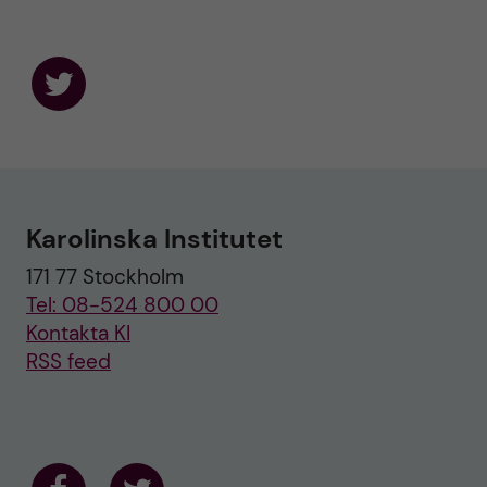
F
o
l
l
o
w
u
Karolinska Institutet
s
o
171 77 Stockholm
n
T
Tel: 08-524 800 00
w
i
Kontakta KI
t
RSS feed
t
e
r