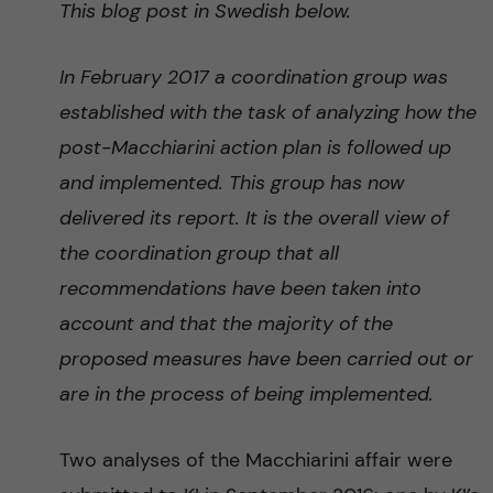
This blog post in Swedish below.
n
r
n
c
c
In February 2017 a coordination group was
u
h
established with the task of analyzing how the
o
f
post-Macchiarini action plan is followed up
n
and implemented. This group has now
i
delivered its report. It is the overall view of
t
e
the coordination group that all
l
e
recommendations have been taken into
d
account and that the majority of the
n
proposed measures have been carried out or
t
are in the process of being implemented.
Two analyses of the Macchiarini affair were