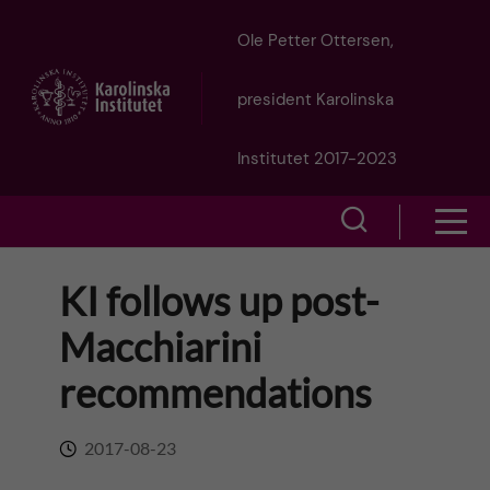
J
Ole Petter Ottersen,
u
president Karolinska
m
Institutet 2017-2023
p
S
S
t
h
h
KI follows up post-
o
o
o
Macchiarini
w
m
w
recommendations
s
a
e
m
2017-08-23
i
a
e