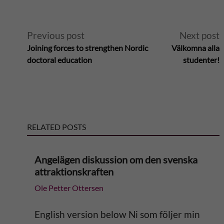
A
Previous post
Next post
Joining forces to strengthen Nordic
Välkomna alla
l
doctoral education
studenter!
t
e
RELATED POSTS
r
n
Angelägen diskussion om den svenska
attraktionskraften
a
Ole Petter Ottersen
t
English version below Ni som följer min
i