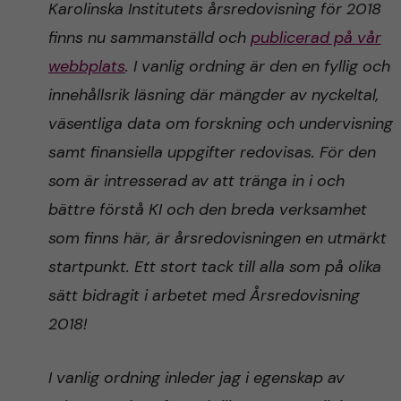
Karolinska Institutets årsredovisning för 2018
n
r
finns nu sammanställd och
publicerad på vår
n
c
c
webbplats
. I vanlig ordning är den en fyllig och
u
h
innehållsrik läsning där mängder av nyckeltal,
o
f
väsentliga data om forskning och undervisning
n
i
samt finansiella uppgifter redovisas. För den
som är intresserad av att tränga in i och
t
e
bättre förstå KI och den breda verksamhet
l
e
som finns här, är årsredovisningen en utmärkt
d
startpunkt. Ett stort t
ack till alla som på olika
n
sätt bidragit i arbetet med Årsredovisning
t
2018!
I vanlig ordning inleder jag i egenskap av