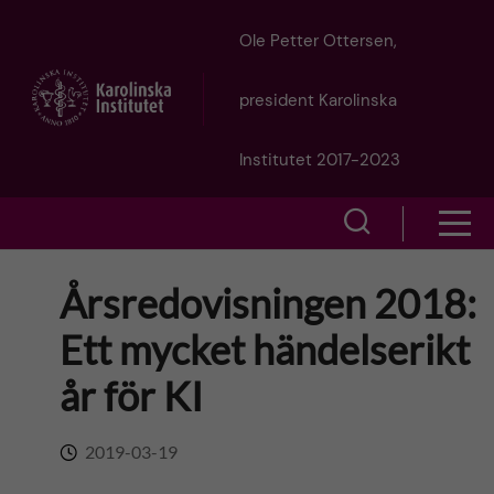
J
Ole Petter Ottersen,
u
president Karolinska
m
Institutet 2017-2023
p
S
S
t
h
h
Årsredovisningen 2018:
o
o
o
Ett mycket händelserikt
w
m
w
år för KI
s
a
e
m
2019-03-19
i
a
e