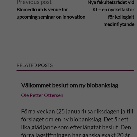
Previous post
Nya fakultetsrådet vid
l
Biomedicum is venue for
KI – en nyckelfaktor
upcoming seminar on innovation
för kollegialt
t
medinflytande
e
r
RELATED POSTS
n
a
Välkommet beslut om ny biobankslag
Ole Petter Ottersen
t
i
Förra veckan (25 januari) sa riksdagen ja till
förslaget om en ny biobankslag. Det är ett
v
lika glädjande som efterlängtat beslut. Den
förra lagstiftningen har ganska exakt 20 år