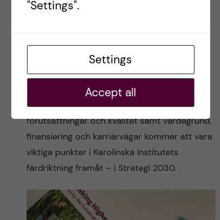
"Settings".
för yngre forskare – är en speciell utmaning
för vårt medicinska universitet. Men vi måste
ta oss an den utmaningen om vi ska kunna
Settings
behålla vår attraktionskraft och våra
kompetenta medarbetare på sikt.
Accept all
En sak är klar: Kärnverksamhetens
förutsättningar och kvalitet samt värdegrund,
finansiering och karriärvägar kommer att vara
viktiga punkter i Karolinska Institutets
färdriktning framåt – i Strategi 2030.