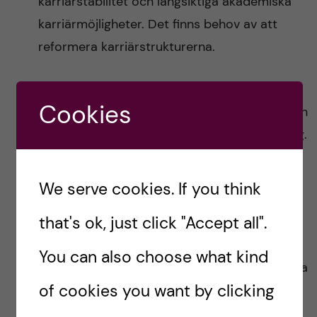
karriärstabilitet och långsiktiga akademiska
karriärmöjligheter. Det finns behov av att
reformera karriärstrukturerna.
Ett annat lika viktigt perspektiv är
Cookies
finansieringen av forskningen, främst balansen
mellan basfinansiering och extern finansiering.
Generellt gäller att en högre andel
basfinansiering rimligen skapar bättre
We serve cookies. If you think
förutsättningar för långsiktighet och
that's ok, just click "Accept all".
kontinuitet.
You can also choose what kind
Forskningens förutsättningar, utifrån KI:s stora
of cookies you want by clicking
andel externa finansiering, liksom behovet av
att kunna erbjuda förutsägbara karriärvägar