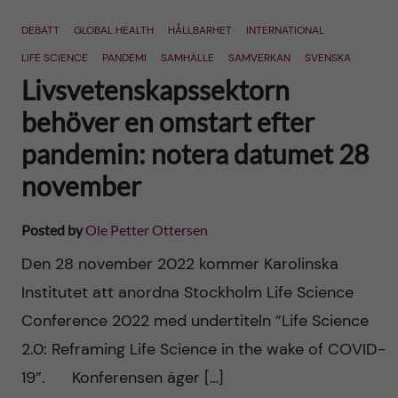
n
r
DEBATT
GLOBAL HEALTH
HÅLLBARHET
INTERNATIONAL
n
c
c
LIFE SCIENCE
PANDEMI
SAMHÄLLE
SAMVERKAN
SVENSKA
u
h
Livsvetenskapssektorn
o
f
behöver en omstart efter
n
pandemin: notera datumet 28
i
november
t
e
l
e
Posted by
Ole Petter Ottersen
d
Den 28 november 2022 kommer Karolinska
n
Institutet att anordna Stockholm Life Science
t
Conference 2022 med undertiteln ”Life Science
2.0: Reframing Life Science in the wake of COVID-
19”. Konferensen äger […]