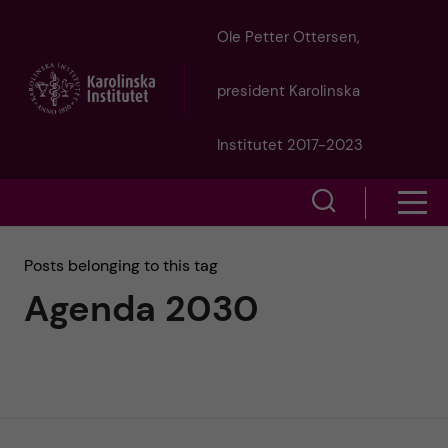
J
Ole Petter Ottersen,
u
president Karolinska
m
Institutet 2017-2023
p
S
S
t
h
h
Posts belonging to this tag
o
o
Agenda 2030
o
w
m
w
s
a
e
m
i
a
e