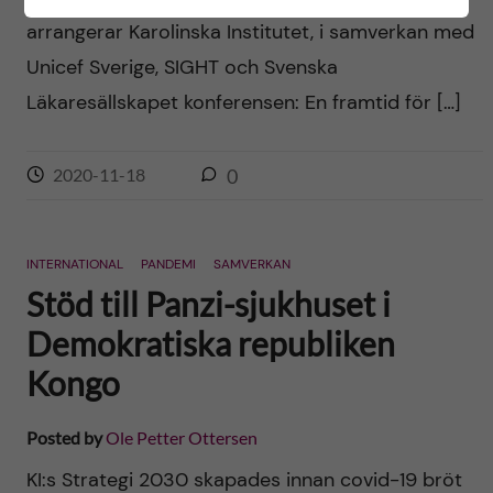
arrangerar Karolinska Institutet, i samverkan med
Unicef Sverige, SIGHT och Svenska
Läkaresällskapet konferensen: En framtid för […]
2020-11-18
0
INTERNATIONAL
PANDEMI
SAMVERKAN
Stöd till Panzi-sjukhuset i
Demokratiska republiken
Kongo
Posted by
Ole Petter Ottersen
KI:s Strategi 2030 skapades innan covid-19 bröt