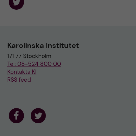
F
o
l
l
o
w
u
Karolinska Institutet
s
o
171 77 Stockholm
n
T
Tel: 08-524 800 00
w
i
Kontakta KI
t
RSS feed
t
e
r
F
F
o
o
l
l