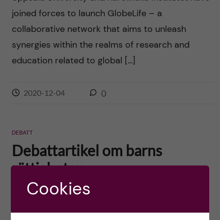
joined forces to launch GlobeLife – a
collaborative network that aims to unleash
synergies within the realms of research and
education related to global […]
2020-12-04
0
DEBATT
Debattartikel om barns
rättigheter
Cookies
Posted by
Ole Petter Ottersen
Fredagen den 20 november, på