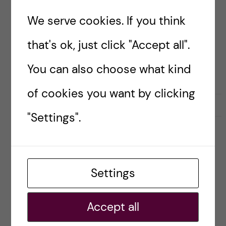
Barnkonventionens dag, publicerade vi (KI
We serve cookies. If you think
tillsammans med UNICEF Sverige, SIGHT och
Svenska läkaresällskapet) en debattartikel på
that's ok, just click "Accept all".
Altinget. Jag publicerar texten även här på
You can also choose what kind
bloggen: I […]
of cookies you want by clicking
2020-11-26
0
"Settings".
HÅLLBARHET
SAMHÄLLE
En framtid för världens barn?
Settings
Posted by
Ole Petter Ottersen
Accept all
Nu på fredag, 20 november, är det
Barnkonventionens dag och i samband med det