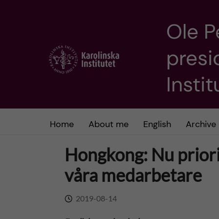
Ole P
J
presi
u
m
Insti
p
t
Home
About me
English
Archive
o
Hongkong: Nu priori
m
våra medarbetare
a
2019-08-14
i