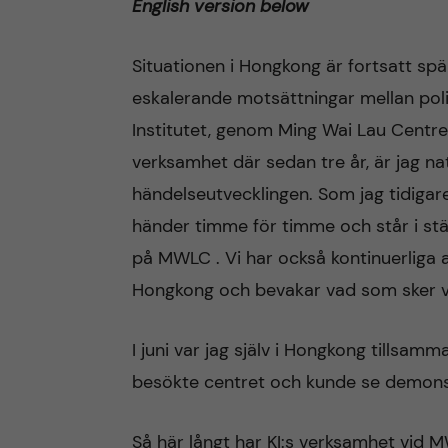
English version below
n
Situationen i Hongkong är fortsatt s
c
eskalerande motsättningar mellan pol
Institutet, genom Ming Wai Lau Centr
o
verksamhet där sedan tre år, är jag na
n
händelseutvecklingen. Som jag tidigar
händer timme för timme och står i st
t
på MWLC . Vi har också kontinuerliga
e
Hongkong och bevakar vad som sker vi
n
I juni var jag själv i Hongkong tillsa
t
besökte centret och kunde se demonst
Så här långt har KI:s verksamhet vid 