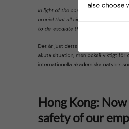
also choose w
In light of the continuing unrest and th
crucial that all sides exercise restrain
to de-escalate the situation.
Det är just detta som nu är viktigt: at
akuta situation, men också viktigt för
internationella akademiska nätverk som
Hong Kong: Now w
safety of our em