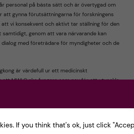
år personal på bästa sätt och är övertygad om
r att gynna förutsättningarna för forskningens
t att vi konsekvent och aktivt tar ställning för den
t samtidigt, genom att vara närvarande kan
ig dialog med företrädare för myndigheter och de
kong är värdefull ur ett medicinskt
r att MWLC ska fungera som nav för att utveckla
g och i Greater Bay Area – ett av de mest
utveckling i Asien.
 kom ett
yttrande från EU:s talesperson för
es. If you think that's ok, just click "Accept
n skriver: