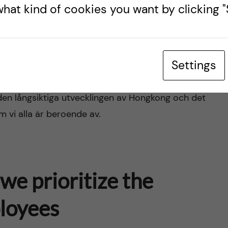
hat kind of cookies you want by clicking "S
e increase in violent incidents in Hong Kong, it is
t, reject all kinds of violence, and take urgent steps
Settings
t situationen de-eskaleras. Det är viktigt i denna
 den långsiktiga utvecklingen av Hongkong och det
 vi alla är beroende av.
e prioritize the
ployees