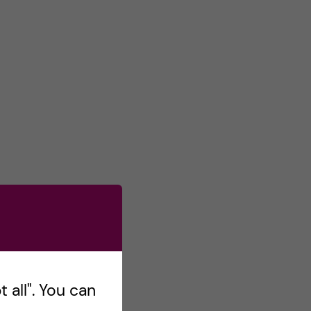
s
o
n
T
w
i
t
t
e
r
 all". You can