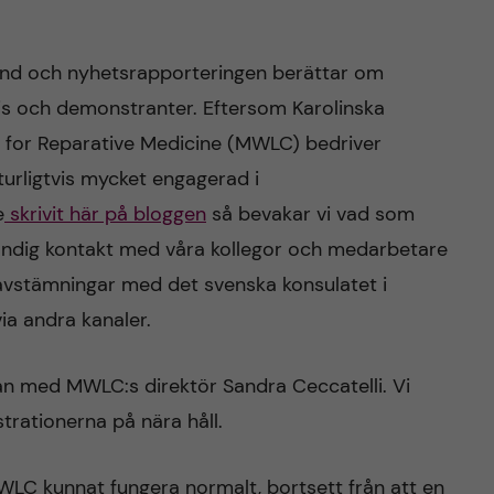
pänd och nyhetsrapporteringen berättar om
is och demonstranter. Eftersom Karolinska
e for Reparative Medicine (MWLC) bedriver
turligtvis mycket engagerad i
e
skrivit här på bloggen
så bevakar vi vad som
ändig kontakt med våra kollegor och medarbetare
 avstämningar med det svenska konsulatet i
a andra kanaler.
mman med MWLC:s direktör Sandra Ceccatelli. Vi
rationerna på nära håll.
MWLC kunnat fungera normalt, bortsett från att en