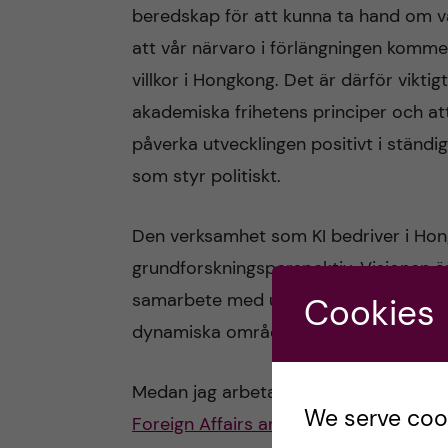
beredskap för att kunna ta hand om v
att vår närvaro i förlängningen komme
villkor i Hongkong. Det är därför viktig
akademiska frihetens principer och at
påverka utvecklingen positivt i ständ
som styr politiskt.
Den verksamhet som KI bedriver i Hong
grundforskningsperspektiv. Visionen ä
samarbete med universitet i Hong Kon
Cookies
dynamiska områdena för forskning och 
Medan jag arbetade med denna blogg
We serve cooki
Foreign Affairs and Security Policy
. Ho