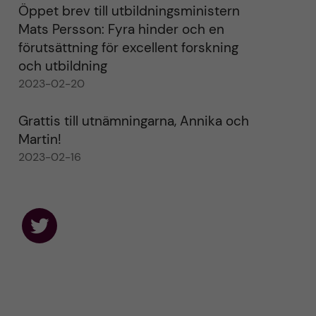
Öppet brev till utbildningsministern
Mats Persson: Fyra hinder och en
förutsättning för excellent forskning
och utbildning
2023-02-20
Grattis till utnämningarna, Annika och
Martin!
2023-02-16
F
o
l
l
o
w
u