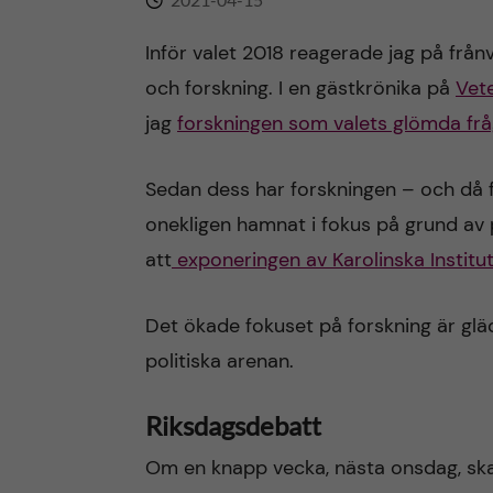
n
Inför valet 2018 reagerade jag på från
och forskning. I en gästkrönika på
Vet
c
jag
forskningen som valets glömda fr
o
Sedan dess har forskningen – och då 
n
onekligen hamnat i fokus på grund av p
t
att
exponeringen av Karolinska Institut
e
Det ökade fokuset på forskning är glä
politiska arenan.
n
t
Riksdagsdebatt
Om en knapp vecka, nästa onsdag, ska