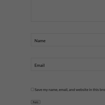
p
o
o
s
s
t
t
Name
Email
Save my name, email, and website in this br
Reply