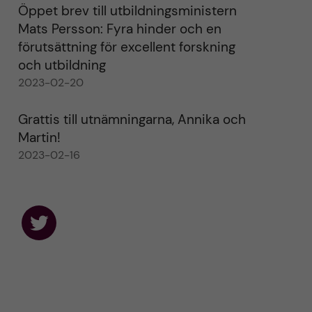
Öppet brev till utbildningsministern
Mats Persson: Fyra hinder och en
förutsättning för excellent forskning
och utbildning
2023-02-20
Grattis till utnämningarna, Annika och
Martin!
2023-02-16
F
o
l
l
o
w
u