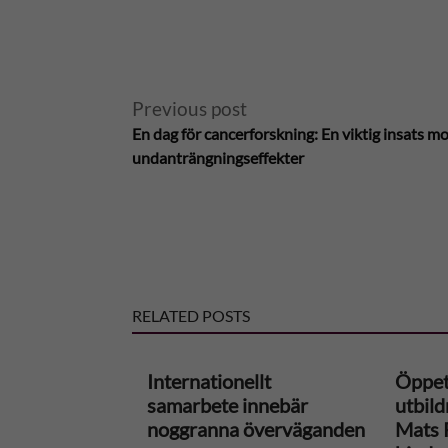
A
Previous post
l
En dag för cancerforskning: En viktig insats 
undanträngningseffekter
t
e
r
RELATED POSTS
n
a
Internationellt
Öppet 
samarbete innebär
utbil
t
noggranna överväganden
Mats 