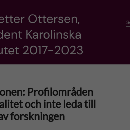
etter Ottersen,
S
dent Karolinska
tutet 2017-2023
ionen: Profilområden
itet och inte leda till
 av forskningen