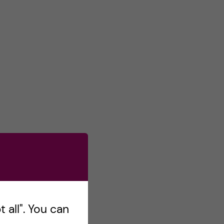
s
o
n
T
w
i
t
t
e
r
 all". You can