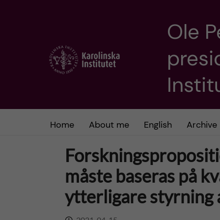
Ole P
J
presi
u
m
Insti
p
t
Home
About me
English
Archive
o
Forskningsproposit
m
måste baseras på kval
ytterligare styrning
a
i
2021-04-15