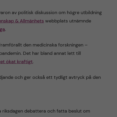
varon av politisk diskussion om högre utbildning
enskap & Allmänhets
webbplats utnämnde
åga
.
framförallt den medicinska forskningen –
andemin. Det har bland annat lett till
et ökat kraftigt
.
djande och ger också ett tydligt avtryck på den
 riksdagen debattera och fatta beslut om