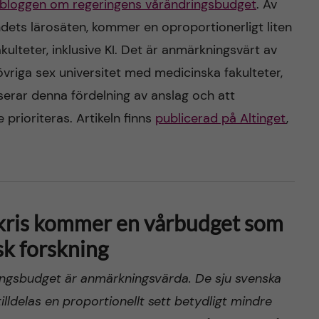
 bloggen om regeringens vårändringsbudget
. Av
andets lärosäten, kommer en oproportionerligt liten
kulteter, inklusive KI. Det är anmärkningsvärt av
övriga sex universitet med medicinska fakulteter,
iserar denna fördelning av anslag och att
 prioriteras. Artikeln finns
publicerad på Altinget
,
sokris kommer en vårbudget som
sk forskning
ringsbudget är anmärkningsvärda. De sju svenska
illdelas en proportionellt sett betydligt mindre