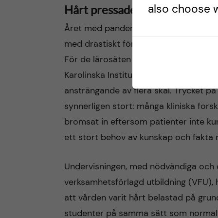
also choose w
Hårt pressade universitet
Året med pandemin har varit påfrestan
med drastiskt förändrade villkor och f
För de lärosäten i Sverige med medici
Karolinska Institutet, Umeå, Uppsala o
ansträngande av flera skäl. Trycket på
synnerligen stort: många kliniska forsk
bromsat in eftersom patienter inte kun
ett stort behov av kunskap och fakta r
Undervisningen, med nödvändiga och o
verksamhetsförlagd utbildning (VFU), ha
att vården varit hårt belastad på gr
studenter på samma sätt som normal