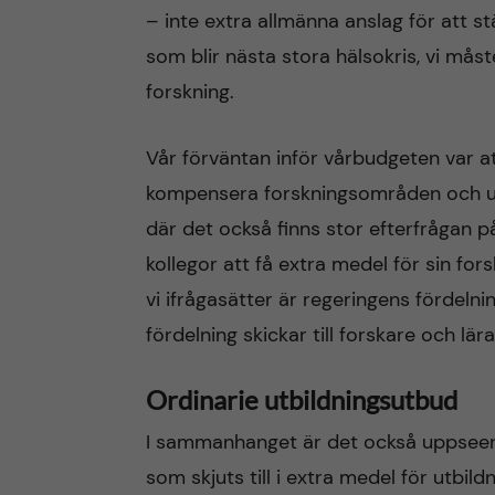
– inte extra allmänna anslag för att st
som blir nästa stora hälsokris, vi må
forskning.
Vår förväntan inför vårbudgeten var att 
kompensera forskningsområden och u
där det också finns stor efterfrågan p
kollegor att få extra medel för sin for
vi ifrågasätter är regeringens fördeln
fördelning skickar till forskare och lär
Ordinarie utbildningsutbud
I sammanhanget är det också uppseend
som skjuts till i extra medel för utbi