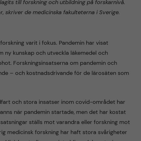
gits till forskning och utbildning på forskarnivå.
ar, skriver de medicinska fakulteterna i Sverige.
orskning varit i fokus. Pandemin har visat
am ny kunskap och utveckla läkemedel och
sohot. Forskningsinsatserna om pandemin och
ande – och kostnadsdrivande för de lärosäten som
rdfart och stora insatser inom covid-området har
m fanns när pandemin startade, men det har kostat
ssatsningar ställs mot varandra eller forskning mot
ig medicinsk forskning har haft stora svårigheter