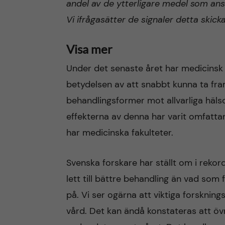
andel av de ytterligare medel som ansla
Vi ifrågasätter de signaler detta skick
Visa mer
Under det senaste året har medicinsk f
betydelsen av att snabbt kunna ta fr
behandlingsformer mot allvarliga häl
effekterna av denna har varit omfatt
har medicinska fakulteter.
Svenska forskare har ställt om i reko
lett till bättre behandling än vad so
på. Vi ser ogärna att viktiga forskning
vård. Det kan ändå konstateras att övr