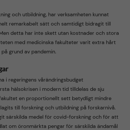
kning och utbildning, har verksamheten kunnat
lt remarkabelt sätt och samtidigt bidragit till
n detta har inte skett utan kostnader och stora
siteten med medicinska fakulteter varit extra hårt
t på grund av pandemin.
gar
na i regeringens vårändringsbudget
ta hälsokrisen i modern tid tilldelas de sju
akultet en proportionellt sett betydligt mindre
gits till forskning och utbildning på forskarnivå.
git särskilda medel för covid-forskning och för att
dlat om öronmärkta pengar för särskilda ändamål