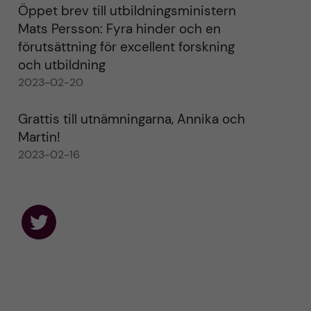
Öppet brev till utbildningsministern
Mats Persson: Fyra hinder och en
förutsättning för excellent forskning
och utbildning
2023-02-20
Grattis till utnämningarna, Annika och
Martin!
2023-02-16
F
o
l
l
o
w
u