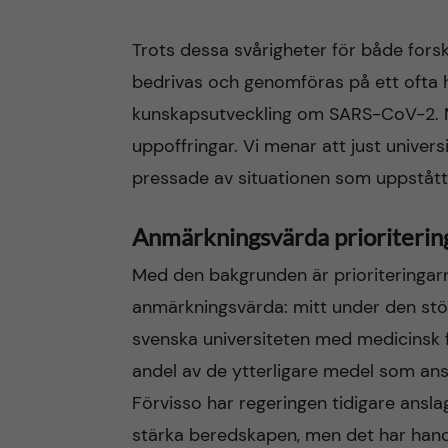
Trots dessa svårigheter för både fors
bedrivas och genomföras på ett ofta he
kunskapsutveckling om SARS-CoV-2. Me
uppoffringar. Vi menar att just univer
pressade av situationen som uppståt
Anmärkningsvärda prioriterin
Med den bakgrunden är prioriteringar
anmärkningsvärda: mitt under den störs
svenska universiteten med medicinsk f
andel av de ytterligare medel som ansla
Förvisso har regeringen tidigare ansla
stärka beredskapen, men det har han