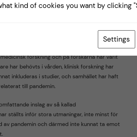
hat kind of cookies you want by clicking "S
de för alla Sveriges högskolor och universitet,
örutsättningar för såväl utbildning som forskning.
nska fakulteter – Göteborg, Linköping, Lund,
Settings
ch Örebro – har situationen varit extra
 medicinsk forskning och på forskarna har varit
are har behövts i vården, klinisk forskning har
nat inkluderas i studier, och samhället har haft
elaterat till pandemin.
mfattande inslag av så kallad
r ställts inför stora utmaningar, inte minst för
und av pandemin och därmed inte kunnat ta emot
t.