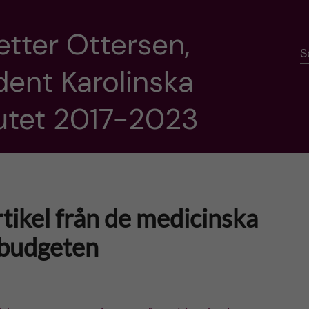
etter Ottersen,
S
dent Karolinska
tutet 2017-2023
ikel från de medicinska
rbudgeten