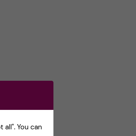
s
o
n
T
w
i
t
t
e
r
 all". You can