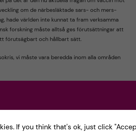
el på det är den nu aktuella frågan om vaccin mot
veckling om de närbesläktade sars- och mers-
ng, hade världen inte kunnat ta fram verksamma
sk forskning måste alltså ges förutsättningar att
t förutsägbart och hållbart sätt.
lsokris, vi måste vara beredda inom alla områden
 till grundforskning och som till största delen
a lärosäten har genom egna strategier och
e forskningsmiljöer och gjort de satsningar som
g – och samtidigt garanterar lärosätena autonomi
es. If you think that's ok, just click "Accept