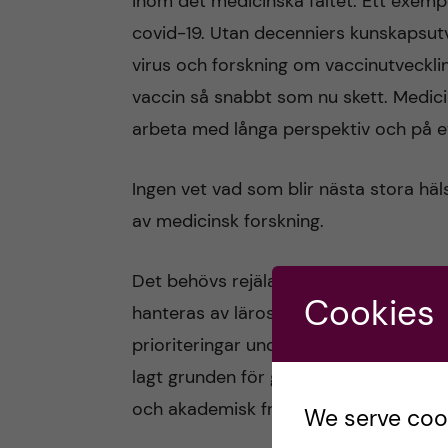
inom det medicinska fältet. Ett exemp
covid-19. Utan decenniers kunskapsut
virus och forskning om vaccinutveckli
vaccin så snabbt som nu skett. Medicin
arbeta med långa perspektiv och på et
Ingen vet vad som blir nästa stora hä
av medicinsk forskning.
Det behövs rejäla basanslag som kan gå
Cookies
hanteras av lärosätena själva. Svensk
prioriteringar under lång tid skapat d
lagt grunden för genombrottsforsknin
och akademisk fri forskning.
We serve cooki