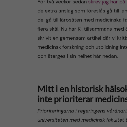
För två veckor sedan
skrev jag här på
de extra anslag som föreslås gå till l
n
del gå till lärosäten med medicinska fa
c
flera skäl. Nu har KI, tillsammans med 
skrivit en gemensam artikel där vi krit
o
medicinsk forskning och utbildning inte
n
och återges i sin helhet här nedan.
t
e
Mitt i en historisk häl
n
inte prioriterar medicin
t
Prioriteringarna i regeringens våränd
universiteten med medicinsk fakultet t