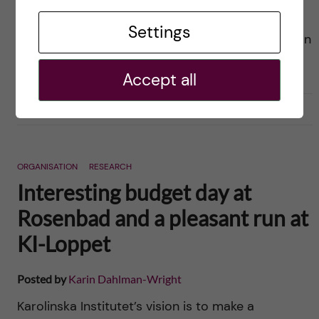
situationen onekligen en smula speciell på
Settings
nationella arenan eftersom vi ännu inte fått någon
ny regering. Begreppet […]
Accept all
2018-11-23
0
ORGANISATION
RESEARCH
Interesting budget day at
Rosenbad and a pleasant run at
KI-Loppet
Posted by
Karin Dahlman-Wright
Karolinska Institutet’s vision is to make a