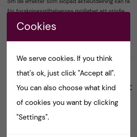
om de effekter som slopad aktieutdelning kan få
för forskningsstiftelsernas möjlighet att stödja
svensk forskning med medel, har frågan
Cookies
uppmärksammats på flera håll. Bland […]
2020-09-03
0
We serve cookies. If you think
that's ok, just click "Accept all".
FORSKNINGSFINANSIERING
FORSKNINGSPOLITIK
Viktiga budgetfrågor nationellt
You can also choose what kind
och regionalt
of cookies you want by clicking
Posted by
Ole Petter Ottersen
"Settings".
Såväl nationellt som regionalt har nu politikerna
redovisat sina budgetförslag. Denna höst är