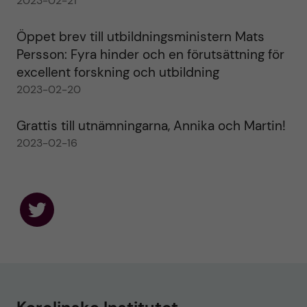
2023-02-21
Öppet brev till utbildningsministern Mats
Persson: Fyra hinder och en förutsättning för
excellent forskning och utbildning
2023-02-20
Grattis till utnämningarna, Annika och Martin!
2023-02-16
F
o
l
l
o
w
u