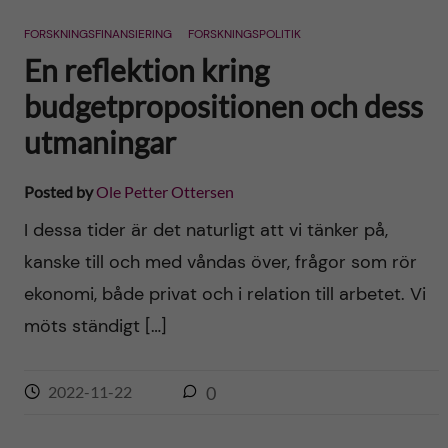
n
r
FORSKNINGSFINANSIERING
FORSKNINGSPOLITIK
n
c
c
En reflektion kring
u
h
budgetpropositionen och dess
o
f
utmaningar
n
i
Posted by
Ole Petter Ottersen
t
e
I dessa tider är det naturligt att vi tänker på,
l
e
kanske till och med våndas över, frågor som rör
d
ekonomi, både privat och i relation till arbetet. Vi
n
möts ständigt […]
t
2022-11-22
0