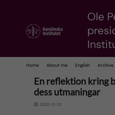
Ole P
J
presi
u
m
Insti
p
t
Home
About me
English
Archive
o
En reflektion kring
m
dess utmaningar
a
2022-11-22
i