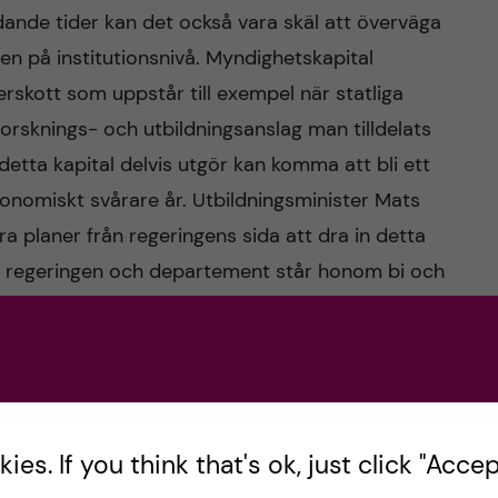
ande tider kan det också vara skäl att överväga
n på institutionsnivå. Myndighetskapital
erskott som uppstår till exempel när statliga
forsknings- och utbildningsanslag man tilldelats
etta kapital delvis utgör kan komma att bli ett
konomiskt svårare år. Utbildningsminister Mats
ra planer från regeringens sida att dra in detta
ga regeringen och departement står honom bi och
lärosätena.
tider skapar oro. Det är fullt förståeligt och
örblinda oss, utan vi måste ta oss an dessa
da analyser och med kompetens i sakfrågor och
es. If you think that's ok, just click "Accept
i att fortsätta vår högkvalitativa verksamhet, en