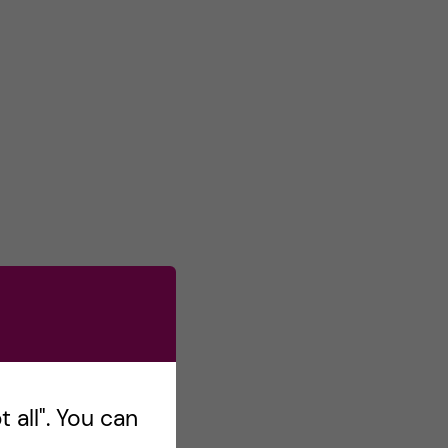
s
o
n
T
w
i
t
t
e
r
 all". You can