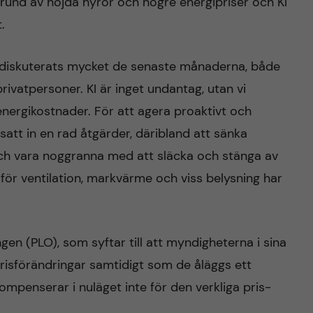
rund av höjda hyror och högre energipriser och KI
.
diskuterats mycket de senaste månaderna, både
rivatpersoner. KI är inget undantag, utan vi
ergikostnader. För att agera proaktivt och
satt in en rad åtgärder, däribland att sänka
h vara noggranna med att släcka och stänga av
r för ventilation, markvärme och viss belysning har
en (PLO), som syftar till att myndigheterna i sina
isförändringar samtidigt som de åläggs ett
kompenserar i nuläget inte för den verkliga pris-