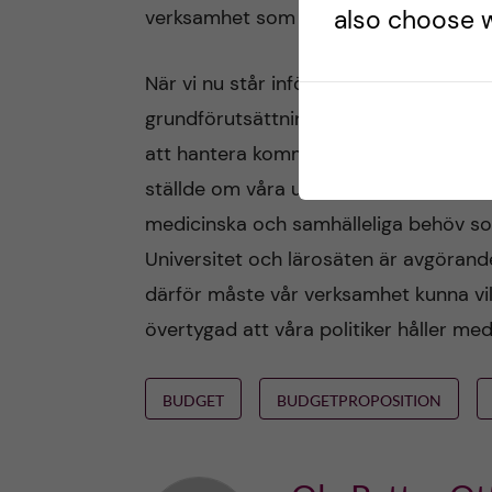
also choose w
verksamhet som i dessa turbulenta tide
När vi nu står inför stora utmaningar, 
grundförutsättning för att möta dem. V
att hantera kommande kriser. Det visa
ställde om våra utbildningar och vår 
medicinska och samhälleliga behöv som
Universitet och lärosäten är avgörand
därför måste vår verksamhet kunna vil
övertygad att våra politiker håller me
BUDGET
BUDGETPROPOSITION