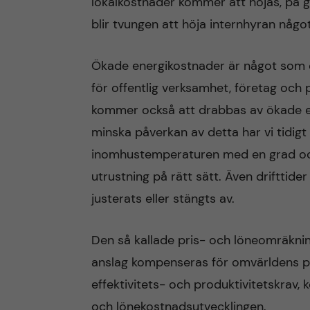
lokalkostnader kommer att höjas, på g
blir tvungen att höja internhyran något
Ökade energikostnader är något som 
för offentlig verksamhet, företag och p
kommer också att drabbas av ökade en
minska påverkan av detta har vi tidigt 
inomhustemperaturen med en grad oc
utrustning på rätt sätt. Även drifttide
justerats eller stängts av.
Den så kallade pris- och löneomräkning
anslag kompenseras för omvärldens pr
effektivitets- och produktivitetskrav, 
och lönekostnadsutvecklingen.