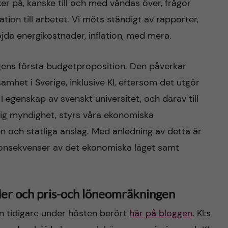
nker på, kanske till och med våndas över, frågor
tion till arbetet. Vi möts ständigt av rapporter,
öjda energikostnader, inflation, med mera.
gens första budgetproposition. Den påverkar
samhet i Sverige, inklusive KI, eftersom det utgör
 I egenskap av svenskt universitet, och därav till
tlig myndighet, styrs våra ekonomiska
n och statliga anslag. Med anledning av detta är
 konsekvenser av det ekonomiska läget samt
der och pris-och löneomräkningen
n tidigare under hösten berört
här på bloggen
. KI:s