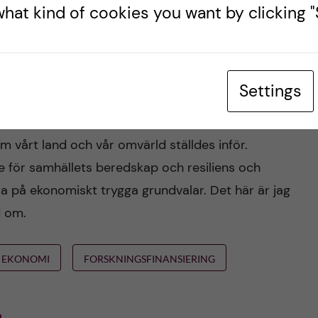
hat kind of cookies you want by clicking "S
r är viktigare än någonsin.
både globalt och nationellt, så är universiteten en
i är en viktig del av totalförsvaret och förmågan
Settings
de vi prov på under pandemin, då vi snabbt
forskningsverksamhet för att kunna hantera de
 vårt land och vår omvärld ställdes inför.
e för samhällets beredskap och resiliens och
a på ekonomiskt trygga grundvalar. Det här är jag
d om.
EKONOMI
FORSKNINGSFINANSIERING