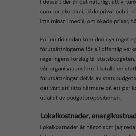
I dessa tider är det naturligt att vi tä
som rör ekonomi, både privat och i rela
n
inte minst i media, om ökade priser, h
c
För en tid sedan kom den nya regerin
o
förutsättningarna för all offentlig verk
n
regeringens förslag till statsbudgeten.
vår organisationsform likställd en sta
t
förutsättningar delvis av statsbudgete
e
det värt att titta närmare på ett par
utfallet av budgetpropositionen.
n
t
Lokalkostnader, energikostna
Lokalkostnader är något som jag reda