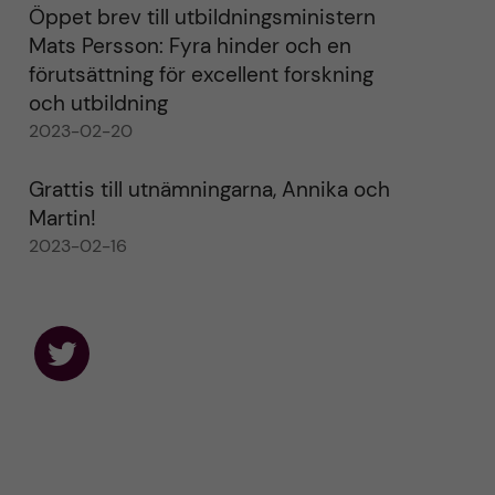
Öppet brev till utbildningsministern
Mats Persson: Fyra hinder och en
förutsättning för excellent forskning
och utbildning
2023-02-20
Grattis till utnämningarna, Annika och
Martin!
2023-02-16
F
o
l
l
o
w
u