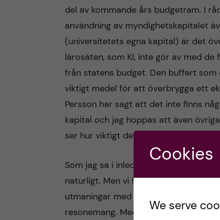
del av kommande års budgetram. I råd
användning av myndighetskapitalet äve
(universitetets egna kapital) är det öv
lärosäten, som KI, inte gör av med de 
från statens budget. Den buffert som d
viktigt medel för att överbrygga ett e
Persson har sagt att det inte finns någ
kapital och jag hoppas att även övri
ser hur viktigt det är som buffert för 
Cookies
Som jag sa i inledningen, dessa osäkra 
naturligt. Men vi får inte låta detta f
utmaningar med stöd i väl underbygg
We serve cooki
resonemang. Med stöd av det kommer v