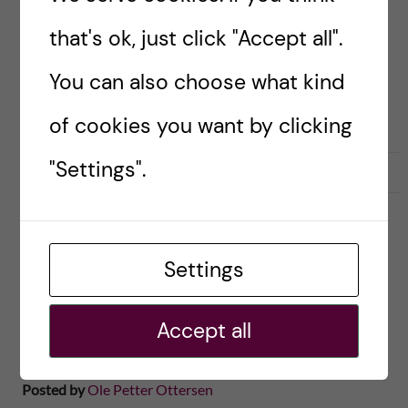
kommande budgetpropositionen. Generellt
that's ok, just click "Accept all".
anläggs ett tydligt positivt och framåtsyftande
You can also choose what kind
perspektiv. Det är uppenbart att regeringen
lyssnat på den intensiva […]
of cookies you want by clicking
"Settings".
2020-09-17
0
FORSKNINGSFINANSIERING
Settings
Covid-19 drabbar Sveriges
innovationskraft: Nu behövs
Accept all
ett förstärkt statligt stöd
Posted by
Ole Petter Ottersen