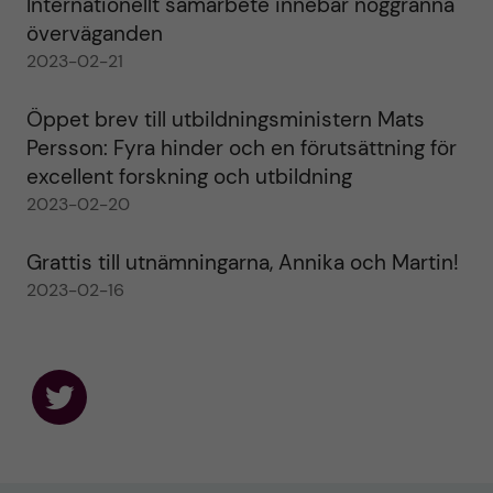
Internationellt samarbete innebär noggranna
överväganden
2023-02-21
Öppet brev till utbildningsministern Mats
Persson: Fyra hinder och en förutsättning för
excellent forskning och utbildning
2023-02-20
Grattis till utnämningarna, Annika och Martin!
2023-02-16
F
o
l
l