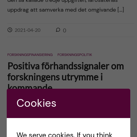
den så kallade tredje uppgiften, lärosätenas
uppdrag att samverka med det omgivande […]
2021-04-20
0
FORSKNINGSFINANSIERING
FORSKNINGSPOLITIK
Positiva förhandssignaler om
forskningens utrymme i
kommande
budgetpropositionen
Cookies
Posted by
Ole Petter Ottersen
Häromdagen kom regeringens övergripande
We serve cookies. If you think
besked om satsningar gällande forskning i den