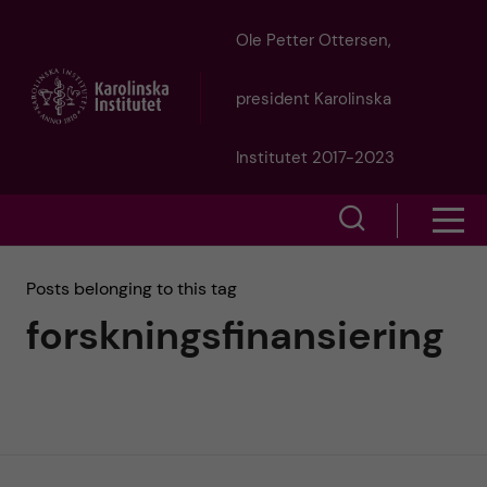
J
Ole Petter Ottersen,
u
president Karolinska
m
Institutet 2017-2023
p
S
S
t
h
h
Posts belonging to this tag
o
o
forskningsfinansiering
o
w
m
w
s
a
e
m
i
a
e