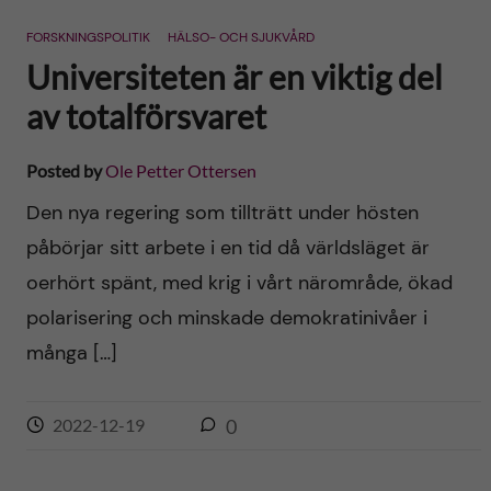
n
r
FORSKNINGSPOLITIK
HÄLSO- OCH SJUKVÅRD
n
c
c
Universiteten är en viktig del
u
h
av totalförsvaret
o
f
n
Posted by
Ole Petter Ottersen
i
Den nya regering som tillträtt under hösten
t
e
påbörjar sitt arbete i en tid då världsläget är
l
e
oerhört spänt, med krig i vårt närområde, ökad
d
polarisering och minskade demokratinivåer i
n
många […]
t
2022-12-19
0