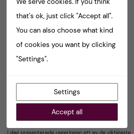
anslag som föreslås gå till landets lärosäten,
We serve cookies. If you think
kommer en oproportionerligt liten del gå till
that's ok, just click "Accept all".
lärosäten […]
You can also choose what kind
2021-05-04
0
of cookies you want by clicking
"Settings".
FORSKNING
FORSKNINGSFINANSIERING
FORSKNINGSPOLITIK
Proposition med satsning på
beredskap och fri forskning – i
Settings
linje med KI:s bedömning och
prioriteringar
Accept all
Posted by
Ole Petter Ottersen
I dag presenterade regeringen ett av de viktigaste