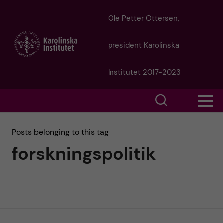
J
Ole Petter Ottersen,
u
president Karolinska
m
Institutet 2017-2023
p
S
S
t
h
h
Posts belonging to this tag
o
o
forskningspolitik
o
w
m
w
s
a
e
m
i
a
e