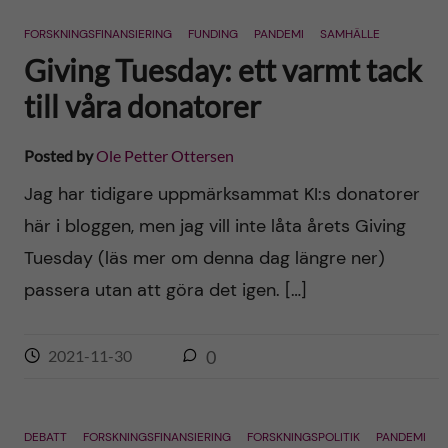
n
r
FORSKNINGSFINANSIERING
FUNDING
PANDEMI
SAMHÄLLE
n
c
c
Giving Tuesday: ett varmt tack
u
h
till våra donatorer
o
f
n
Posted by
Ole Petter Ottersen
i
Jag har tidigare uppmärksammat KI:s donatorer
t
e
här i bloggen, men jag vill inte låta årets Giving
l
e
Tuesday (läs mer om denna dag längre ner)
d
passera utan att göra det igen. […]
n
t
2021-11-30
0
DEBATT
FORSKNINGSFINANSIERING
FORSKNINGSPOLITIK
PANDEMI