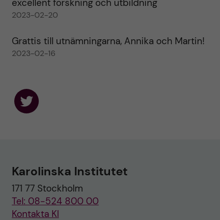
excellent forskning och utbildning
2023-02-20
Grattis till utnämningarna, Annika och Martin!
2023-02-16
F
o
l
l
o
w
u
Karolinska Institutet
s
o
171 77 Stockholm
n
T
Tel: 08-524 800 00
w
i
Kontakta KI
t