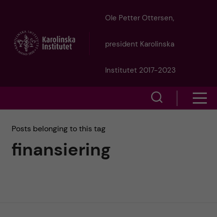
J
Ole Petter Ottersen,
u
president Karolinska
m
Institutet 2017-2023
p
S
S
t
h
h
Posts belonging to this tag
o
o
finansiering
o
w
m
w
s
a
e
m
i
a
e