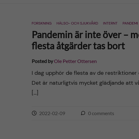
n
FORSKNING
HÄLSO- OCH SJUKVÅRD
INTERNT
PANDEMI
c
Pandemin är inte över – me
o
flesta åtgärder tas bort
n
Posted by
Ole Petter Ottersen
t
I dag upphör de flesta av de restriktione
Det är naturligtvis mycket glädjande att v
e
[…]
n
2022-02-09
0
comments
t