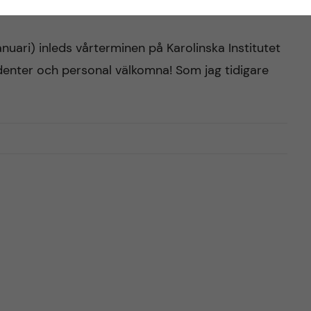
nuari) inleds vårterminen på Karolinska Institutet
studenter och personal välkomna! Som jag tidigare