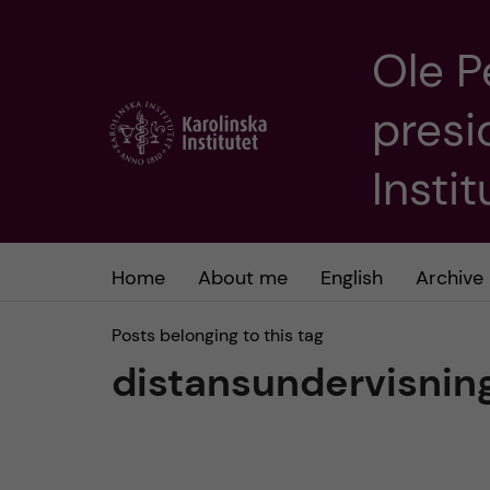
Ole P
J
presi
u
m
Insti
p
t
Home
About me
English
Archive
o
Posts belonging to this tag
distansundervisnin
m
a
i