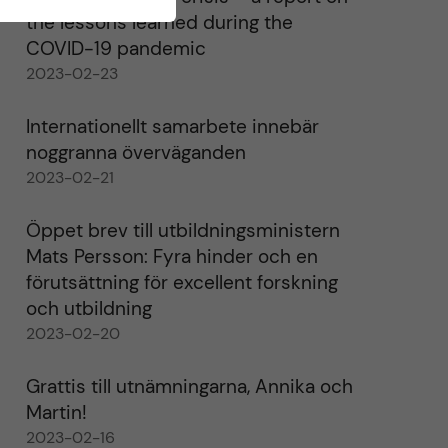
the lessons learned during the
COVID-19 pandemic
2023-02-23
Internationellt samarbete innebär
noggranna överväganden
2023-02-21
Öppet brev till utbildningsministern
Mats Persson: Fyra hinder och en
förutsättning för excellent forskning
och utbildning
2023-02-20
Grattis till utnämningarna, Annika och
Martin!
2023-02-16