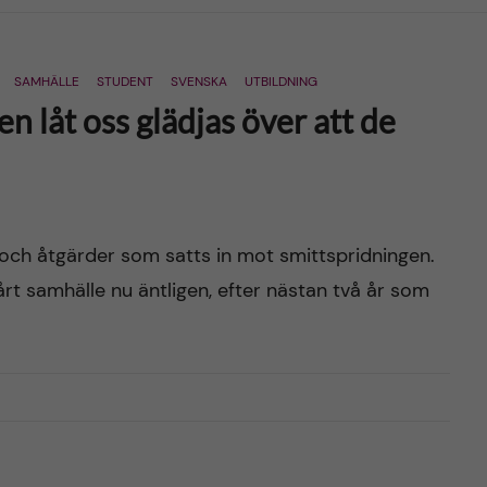
SAMHÄLLE
STUDENT
SVENSKA
UTBILDNING
n låt oss glädjas över att de
r och åtgärder som satts in mot smittspridningen.
årt samhälle nu äntligen, efter nästan två år som