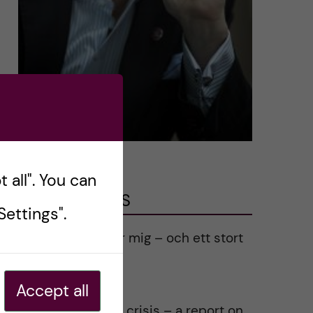
 all". You can
LATEST POSTS
ettings".
Ett varmt tack för mig – och ett stort
tack till alla!
2023-02-28
Accept all
Agility in a health crisis – a report on