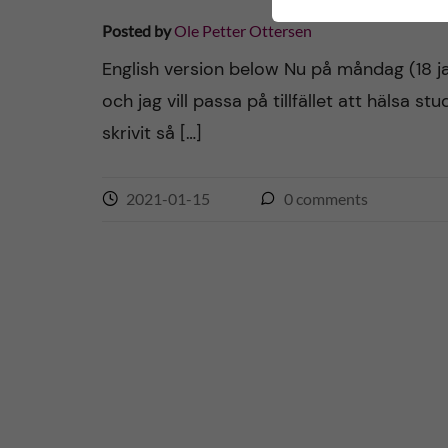
Posted by
Ole Petter Ottersen
English version below Nu på måndag (18 ja
och jag vill passa på tillfället att hälsa 
skrivit så […]
2021-01-15
0
comments