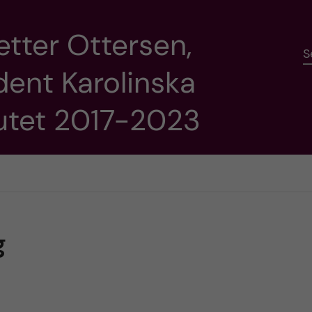
etter Ottersen,
S
dent Karolinska
tutet 2017-2023
g