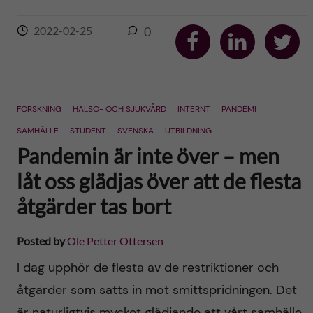
S
S
S
2022-02-25
0
h
h
h
a
a
a
r
r
r
e
e
e
o
o
o
n
n
n
F
L
T
FORSKNING
HÄLSO- OCH SJUKVÅRD
INTERNT
PANDEMI
a
i
w
c
n
i
SAMHÄLLE
STUDENT
SVENSKA
UTBILDNING
e
k
t
Pandemin är inte över – men
b
e
t
o
d
e
o
I
r
låt oss glädjas över att de flesta
k
n
åtgärder tas bort
Posted by
Ole Petter Ottersen
I dag upphör de flesta av de restriktioner och
åtgärder som satts in mot smittspridningen. Det
är naturligtvis mycket glädjande att vårt samhälle