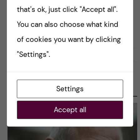
pandemiberedskap, Independent Panel for
that's ok, just click "Accept all".
Pandemic Preparedness and Response.
You can also choose what kind
Rapporten presenterades av Anders Nordström,
Sveriges […]
of cookies you want by clicking
"Settings".
2021-09-30
0
OLE PETTER OTTERSEN, PRESIDENT
Settings
2017-2023
Accept all