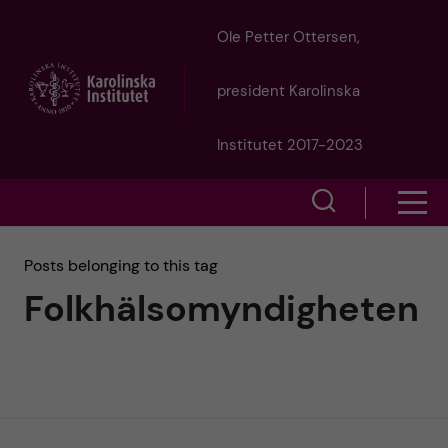
J
Ole Petter Ottersen,
u
president Karolinska
m
Institutet 2017-2023
p
S
S
t
h
h
Posts belonging to this tag
o
o
Folkhälsomyndigheten
o
w
m
w
s
a
e
m
i
a
e