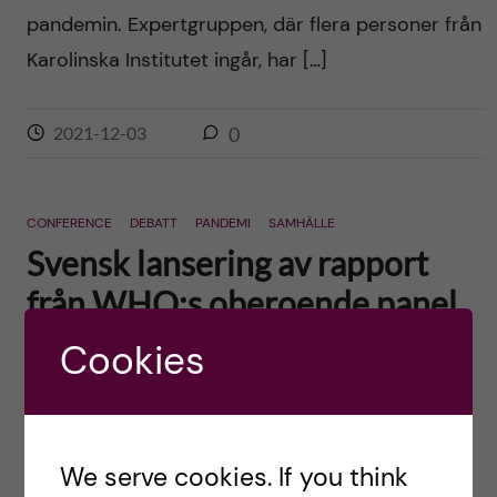
pandemin. Expertgruppen, där flera personer från
Karolinska Institutet ingår, har […]
2021-12-03
0
CONFERENCE
DEBATT
PANDEMI
SAMHÄLLE
Svensk lansering av rapport
från WHO:s oberoende panel
för pandemiberedskap
Cookies
Posted by
Ole Petter Ottersen
I dag lanserades på KI och för första gången i
We serve cookies. If you think
Sverige rapporten från WHO:s panel för