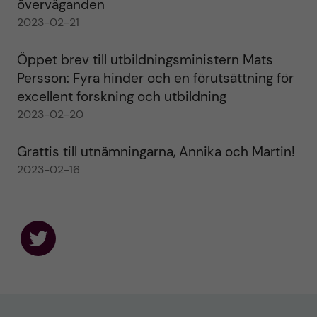
överväganden
2023-02-21
Öppet brev till utbildningsministern Mats
Persson: Fyra hinder och en förutsättning för
excellent forskning och utbildning
2023-02-20
Grattis till utnämningarna, Annika och Martin!
2023-02-16
F
o
l
l
o