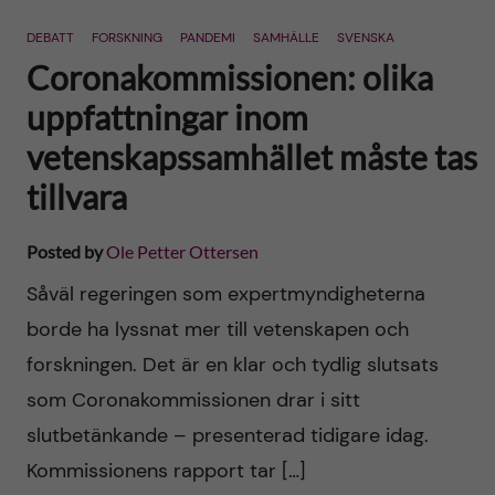
n
r
DEBATT
FORSKNING
PANDEMI
SAMHÄLLE
SVENSKA
n
c
c
Coronakommissionen: olika
u
h
uppfattningar inom
o
f
vetenskapssamhället måste tas
n
i
tillvara
t
e
Posted by
Ole Petter Ottersen
l
e
Såväl regeringen som expertmyndigheterna
d
borde ha lyssnat mer till vetenskapen och
n
forskningen. Det är en klar och tydlig slutsats
t
som Coronakommissionen drar i sitt
slutbetänkande – presenterad tidigare idag.
Kommissionens rapport tar […]