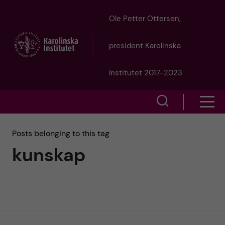
J
Ole Petter Ottersen,
u
president Karolinska
m
Institutet 2017-2023
p
S
S
t
h
h
Posts belonging to this tag
o
o
kunskap
o
w
m
w
s
a
e
m
i
a
e