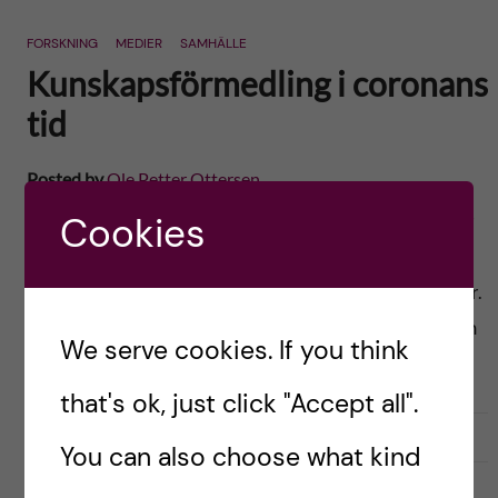
FORSKNING
MEDIER
SAMHÄLLE
Kunskapsförmedling i coronans
tid
Posted by
Ole Petter Ottersen
Det är inte bara myndighetsföreträdare, politiker
Cookies
och opinionsbildare som syns i
samhällsdiskussionen i dessa svåra pandemitider.
Även forskarna får stor plats. Det är utmärkt och
We serve cookies. If you think
glädjande ur flera perspektiv – […]
that's ok, just click "Accept all".
2020-05-13
1
You can also choose what kind