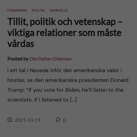
n
r
FORSKNING
POLITIK
SAMHÄLLE
n
c
c
Tillit, politik och vetenskap –
u
h
viktiga relationer som måste
o
f
vårdas
n
i
Posted by
Ole Petter Ottersen
t
e
I ett tal i Nevada inför det amerikanska valet i
l
e
höstas, sa den amerikanska presidenten Donald
d
Trump: “If you vote for Biden, he’ll listen to the
n
scientists. If I listened to […]
t
2021-03-19
0