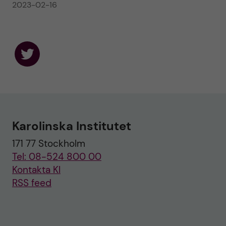
2023-02-16
F
o
l
l
o
w
u
Karolinska Institutet
s
o
171 77 Stockholm
n
T
Tel: 08-524 800 00
w
i
Kontakta KI
t
RSS feed
t
e
r