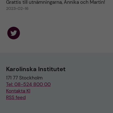
Grattis till utnämningarna, Annika och Martin!
2023-02-16
F
o
l
l
o
w
u
Karolinska Institutet
s
o
171 77 Stockholm
n
T
Tel: 08-524 800 00
w
i
Kontakta KI
t
RSS feed
t
e
r