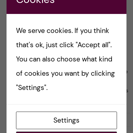
OPEN ACCESS
Open Access Week at
We serve cookies. If you think
Karolinska Institutet
that's ok, just click "Accept all".
Posted by
Ole Petter Ottersen
You can also choose what kind
As of July 1, the Bibsam Consortium in Sweden
cancelled the agreement with Elsevier. As I wrote
of cookies you want by clicking
earlier, this means that Swedish universities do
"Settings".
not have access to articles published in Elsevier’s
journals […]
Settings
2018-10-19
0