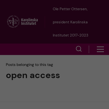
J
Ole Petter Ottersen,
u
president Karolinska
m
Institutet 2017-2023
p
S
S
t
h
h
Posts belonging to this tag
o
o
open access
o
w
m
w
s
a
e
m
i
a
e