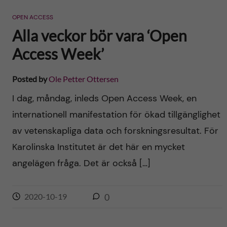
n
r
OPEN ACCESS
n
c
c
Alla veckor bör vara ‘Open
u
h
Access Week’
o
f
n
Posted by
Ole Petter Ottersen
i
I dag, måndag, inleds Open Access Week, en
t
e
internationell manifestation för ökad tillgänglighet
l
e
av vetenskapliga data och forskningsresultat. För
d
Karolinska Institutet är det här en mycket
n
angelägen fråga. Det är också […]
t
2020-10-19
0