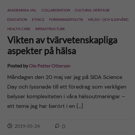
n
r
AKADEMISKA VAL
COLLABORATION
CULTURAL HERITAGE
n
c
c
EDUCATION
ETHICS
FORSKNINGSPOLITIK
HÄLSO- OCH SJUKVÅRD
u
h
HEALTH CARE
INFRASTRUCTURE
o
Vikten av tvärvetenskapliga
f
n
aspekter på hälsa
i
t
e
Posted by
Ole Petter Ottersen
l
e
Måndagen den 20 maj var jag på SIDA Science
d
Day och lyssnade till ett föredrag som verkligen
n
belyser komplexiteten i våra hälsoutmaningar –
t
ett tema jag har berört i en […]
2019-05-24
0