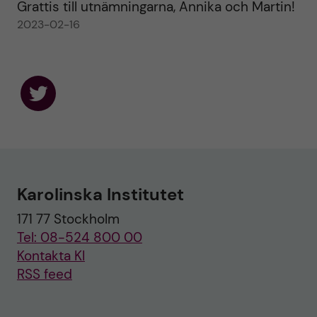
Grattis till utnämningarna, Annika och Martin!
2023-02-16
F
o
l
l
o
w
u
Karolinska Institutet
s
o
171 77 Stockholm
n
T
Tel: 08-524 800 00
w
i
Kontakta KI
t
RSS feed
t
e
r