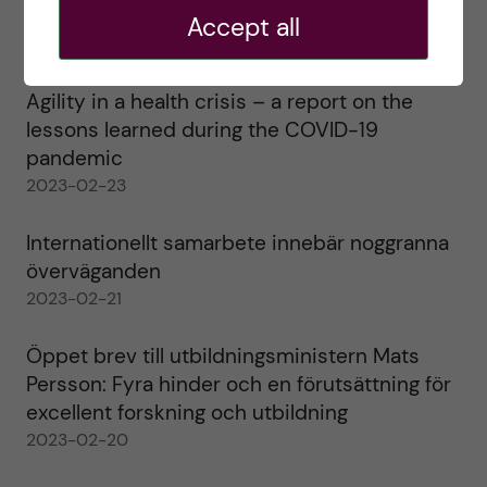
alla!
Accept all
2023-02-28
Agility in a health crisis – a report on the
lessons learned during the COVID-19
pandemic
2023-02-23
Internationellt samarbete innebär noggranna
överväganden
2023-02-21
Öppet brev till utbildningsministern Mats
Persson: Fyra hinder och en förutsättning för
excellent forskning och utbildning
2023-02-20