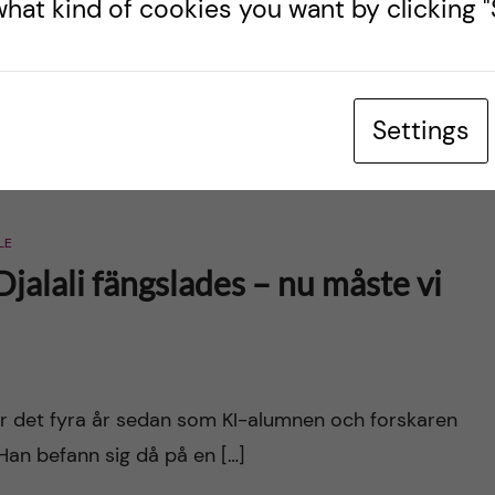
hat kind of cookies you want by clicking "S
urces inside Iran, provided by Amnesty
Settings
LE
jalali fängslades – nu måste vi
, är det fyra år sedan som KI-alumnen och forskaren
 Han befann sig då på en […]