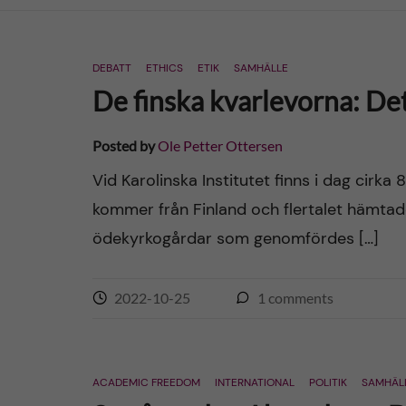
n
DEBATT
ETHICS
ETIK
SAMHÄLLE
c
De finska kvarlevorna: Det
o
Posted by
Ole Petter Ottersen
n
Vid Karolinska Institutet finns i dag cir
kommer från Finland och flertalet hämtad
t
ödekyrkogårdar som genomfördes […]
e
n
2022-10-25
1
comments
t
ACADEMIC FREEDOM
INTERNATIONAL
POLITIK
SAMHÄL