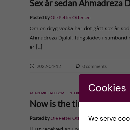
Sex år sedan Ahmadreza Dj
Posted by
Ole Petter Ottersen
Om en dryg vecka har det gått sex år sed
Ahmadreza Djalali, fängslades i samband m
er […]
2022-04-12
0
comments
Cookies
ACADEMIC FREEDOM
INTERNATIONAL
Now is the time to releas
We serve cooki
Posted by
Ole Petter Ottersen
I just received an update on the situatio