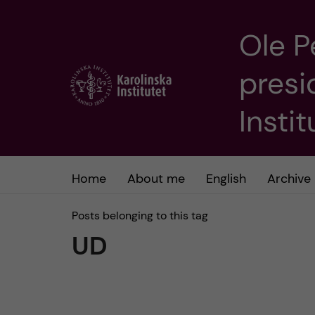
Ole P
J
presi
u
m
Insti
p
t
Home
About me
English
Archive
o
Posts belonging to this tag
UD
m
a
i