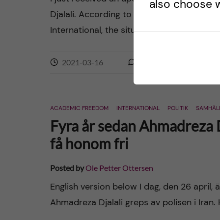
also choose w
Djalali. According to information from so
International, the situation is […]
2021-03-16
0
comments
ACADEMIC FREEDOM
INTERNATIONAL
POLITIK
SAMHÄL
Fyra år sedan Ahmadreza D
få honom fri
Posted by
Ole Petter Ottersen
English version below I dag, den 26 april
Ahmadreza Djalali greps av polisen i Iran.