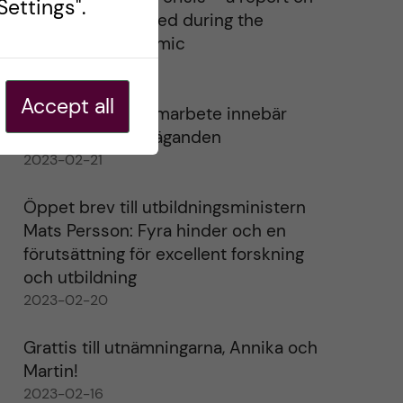
ettings".
the lessons learned during the
COVID-19 pandemic
2023-02-23
Accept all
Internationellt samarbete innebär
noggranna överväganden
2023-02-21
Öppet brev till utbildningsministern
Mats Persson: Fyra hinder och en
förutsättning för excellent forskning
och utbildning
2023-02-20
Grattis till utnämningarna, Annika och
Martin!
2023-02-16