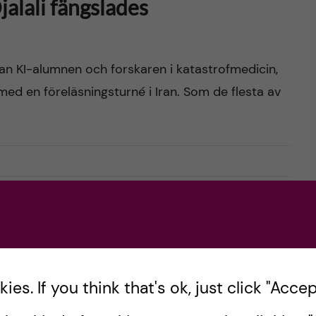
alali fängslades
an KI-alumnen och forskaren i katastrofmedicin,
ed en föreläsningsturné i Iran. Som de flesta av
e Ahmadreza Djalali
es. If you think that's ok, just click "Accept
n of KI alumnus and Swedish citizen Ahmadreza