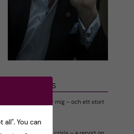
LATEST POSTS
Ett varmt tack för mig – och ett stort
tack till alla!
2023-02-28
 all". You can
Agility in a health crisis – a report on