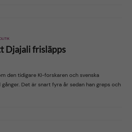
OLITIK
t Djajali frisläpps
t om den tidigare KI-forskaren och svenska
 gånger. Det är snart fyra år sedan han greps och