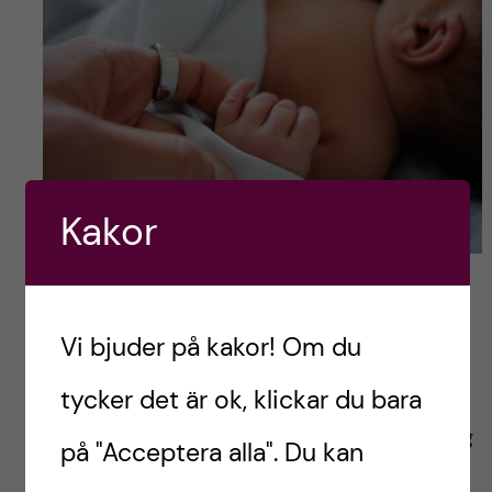
Kakor
”Nykläckt”
Ta vara på tiden
Vi bjuder på kakor! Om du
tycker det är ok, klickar du bara
Till sist vill jag bara lyfta att trots att man
studerar och är förälder samtidigt så tycker jag
på "Acceptera alla". Du kan
att det är minst lika viktigt att ta vara på tiden