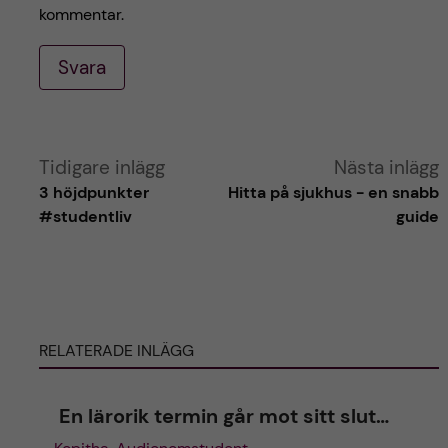
kommentar.
Svara
A
Tidigare inlägg
Nästa inlägg
3 höjdpunkter
Hitta på sjukhus - en snabb
l
#studentliv
guide
t
e
RELATERADE INLÄGG
r
n
En lärorik termin går mot sitt slut…
a