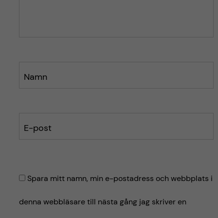
g
g
g
e
e
t
t
Namn
E-post
Spara mitt namn, min e-postadress och webbplats i
denna webbläsare till nästa gång jag skriver en