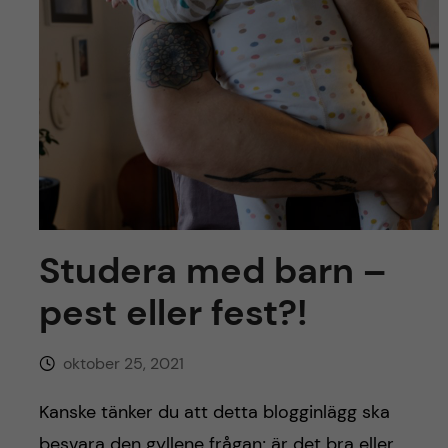
y
l
h
t
u
v
u
d
i
Studera med barn –
pest eller fest?!
n
n
oktober 25, 2021
e
Kanske tänker du att detta blogginlägg ska
besvara den gyllene frågan; är det bra eller