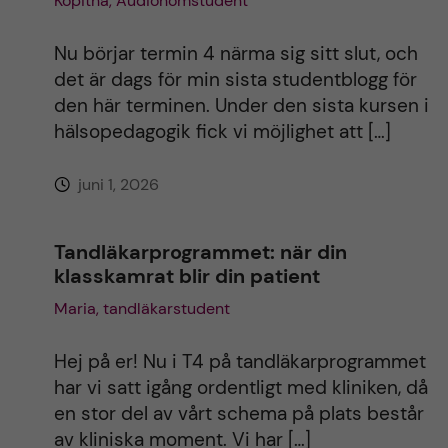
Kopitha, Audionomstudent
t
Nu börjar termin 4 närma sig sitt slut, och
det är dags för min sista studentblogg för
i
den här terminen. Under den sista kursen i
hälsopedagogik fick vi möjlighet att […]
v
juni 1, 2026
e
:
Tandläkarprogrammet: när din
klasskamrat blir din patient
Maria, tandläkarstudent
Hej på er! Nu i T4 på tandläkarprogrammet
har vi satt igång ordentligt med kliniken, då
en stor del av vårt schema på plats består
av kliniska moment. Vi har […]