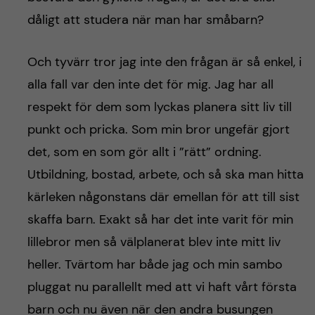
h
dåligt att studera när man har småbarn?
å
Och tyvärr tror jag inte den frågan är så enkel, i
l
alla fall var den inte det för mig. Jag har all
l
respekt för dem som lyckas planera sitt liv till
punkt och pricka. Som min bror ungefär gjort
e
det, som en som gör allt i ”rätt” ordning.
t
Utbildning, bostad, arbete, och så ska man hitta
kärleken någonstans där emellan för att till sist
skaffa barn. Exakt så har det inte varit för min
lillebror men så välplanerat blev inte mitt liv
heller. Tvärtom har både jag och min sambo
pluggat nu parallellt med att vi haft vårt första
barn och nu även när den andra busungen