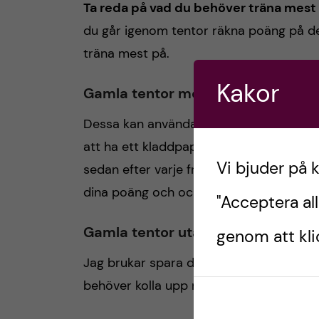
Ta reda på vad du behöver träna mest
du går igenom tentor räkna poäng på de
träna mest på.
Kakor
Gamla tentor med facit
Dessa kan användas för att testa dig själ
att ha ett kladdpapper där du skriver ditt
Vi bjuder på 
sedan efter varje fråga (svaret finns of
dina poäng och också få direkt feedbac
"Acceptera all
Gamla tentor utan facit
genom att klic
Jag brukar spara dessa till sist, då jag
behöver kolla upp mindre). Det kan ann