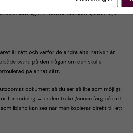
an är sent ute, då kan det vara lärorikt att
h även lära sig mer utöver det som själva frågan
ret är rätt och varför de andra alternativen är
n du både svara på den frågan om den skulle
rmulerad på annat sätt.
 i utzoomat dokument så du ser så lite som möjligt.
ator för kodning → understruket/annan färg på rätt
 som ibland kan ses när man kopierar direkt till ett