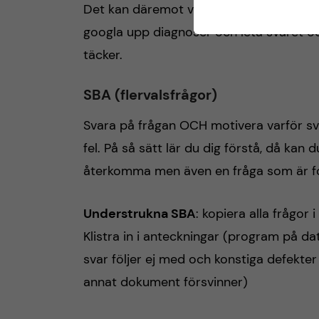
Det kan däremot vara en bra början om m
googla upp diagnoser och leta svaret oc
täcker.
SBA
(flervalsfrågor)
Svara på frågan OCH motivera varför sva
fel. På så sätt lär du dig förstå, då ka
återkomma men även en fråga som är fo
Understrukna SBA
: kopiera alla frågor
Klistra in i anteckningar (program på d
svar följer ej med och konstiga defekter
annat dokument försvinner)