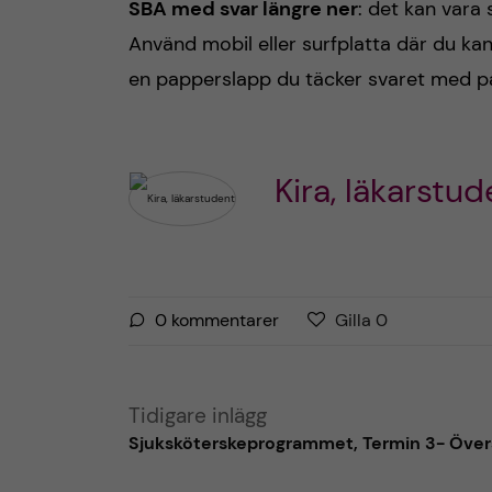
SBA med svar längre ner
: det kan vara 
Använd mobil eller surfplatta där du kan
en papperslapp du täcker svaret med på 
Kira, läkarstud
G
g
0
kommentarer
Gilla
0
i
i
l
l
l
l
Tidigare inlägg
a
a
Sjuksköterskeprogrammet, Termin 3- Översi
r
i
i