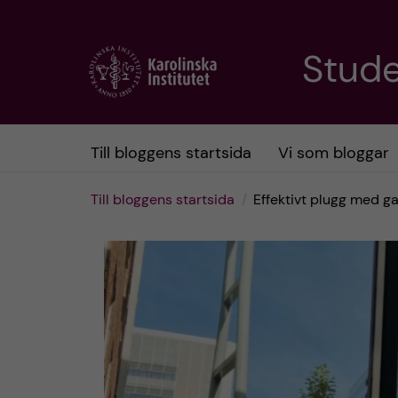
H
Stud
o
p
Till bloggens startsida
Vi som bloggar
p
Till bloggens startsida
Effektivt plugg med g
a
t
i
l
l