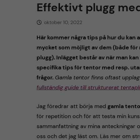
Effektivt plugg me
h
oktober 10, 2022
å
Här kommer några tips på hur du kan an
l
mycket som möjligt av dem (både för r
l
plugg). Inlägget består av när man kan
specifika tips för tentor med resp. uta
e
frågor.
Gamla tentor finns oftast uppl
t
fullständig guide till strukturerat tentap
Jag föredrar att börja med
gamla tento
för repetition och för att testa min kun
sammanfattning av mina anteckningar oc
oss och det jag läst om. Läs mer om str