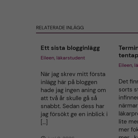
n
n
l
l
ä
ä
g
g
RELATERADE INLÄGG
g
g
e
e
Ett sista blogginlägg
Termin
t
t
tenta
Eileen, läkarstudent
Eileen, 
När jag skrev mitt första
Det fin
inlägg här på bloggen
sorts 
hade jag ingen aning om
infinne
att två år skulle gå så
närmar 
snabbt. Sedan dess har
läkarpr
jag försökt ge en inblick i
lite mer
[…]
mer fok
mer… ka