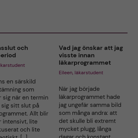
sslut och
Vad jag önskar att jag
period
visste innan
läkarprogrammet
läkarstudent
Eileen, läkarstudent
ns en särskild
När jag började
stämning som
läkarprogrammet hade
r sig när en termin
jag ungefär samma bild
sig sitt slut på
som många andra: att
ogrammet. Allt blir
det skulle bli extremt
 intensivt, lite
mycket plugg, långa
userat och lite
dagar och konstant
otiskt. […]