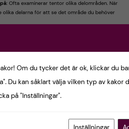
 på
: Ofta examinerar tentor olika delområden. När
 olika delarna för att se det område du behöver
v på riktigt, repetera och lära dig mer. Ett tips är
 svar (digitalt eller förhand) och rätta dig själv
kakor! Om du tycker det är ok, klickar du ba
tast under frågan i dokumentet). Då kan du räkna
k.
a". Du kan såklart välja vilken typ av kakor d
ka på "Inställningar".
 har koll på det mesta (lättare när man kan mer och
ars vara mycket förvirrande och tidskrävande.
Inställningar
Ac