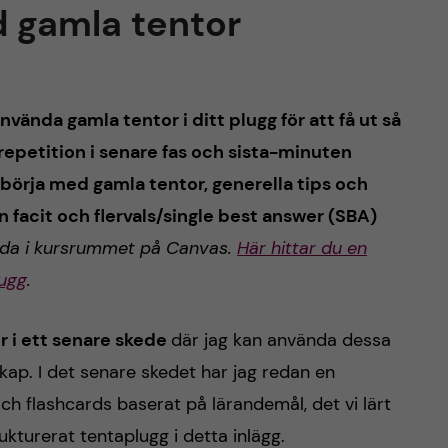
d gamla tentor
vända gamla tentor i ditt plugg för att få ut så
epetition i senare fas och sista-minuten
 börja med gamla tentor, generella tips och
n facit och flervals/single best answer (SBA)
agda i kursrummet på Canvas.
Här hittar du en
lugg
.
r i ett senare skede
där jag kan använda dessa
skap. I det senare skedet har jag redan en
h flashcards baserat på lärandemål, det vi lärt
ukturerat tentaplugg i detta inlägg.