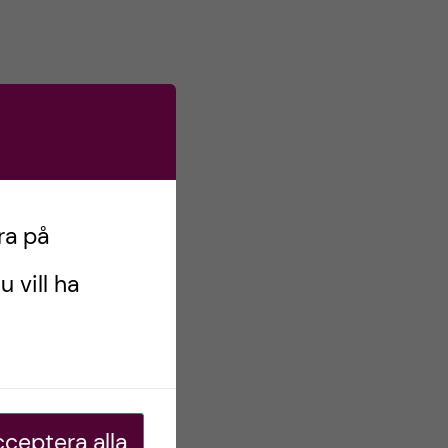
ra på
u vill ha
ceptera alla