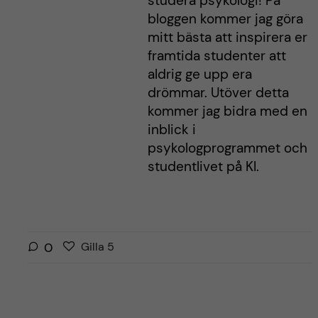
studera psykologi! På
bloggen kommer jag göra
mitt bästa att inspirera er
framtida studenter att
aldrig ge upp era
drömmar. Utöver detta
kommer jag bidra med en
inblick i
psykologprogrammet och
studentlivet på KI.
G
g
0
Gilla
5
i
i
l
l
l
l
a