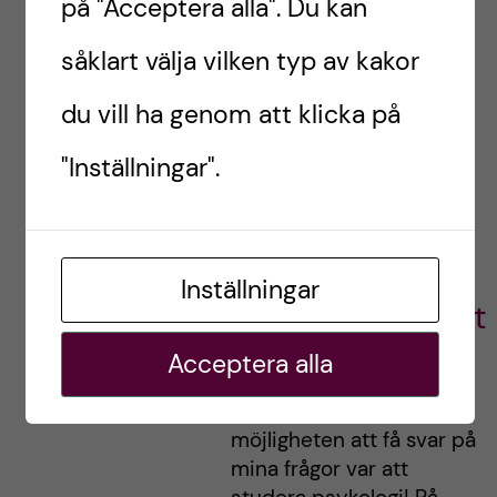
på "Acceptera alla". Du kan
/Daniela
såklart välja vilken typ av kakor
du vill ha genom att klicka på
KAROLINSKA INSTITUTET
KI
"Inställningar".
PSYKOLOGPROGRAMMET
STUDIER
TIPS
Daniela,
Inställningar
psykologstudent
Frågan om varför vi beter
Acceptera alla
oss som vi gör växte allt
mer med tiden och enda
möjligheten att få svar på
mina frågor var att