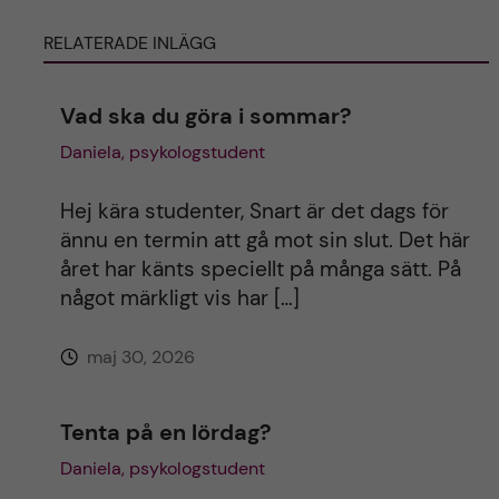
RELATERADE INLÄGG
r
n
Vad ska du göra i sommar?
Daniela, psykologstudent
a
t
Hej kära studenter, Snart är det dags för
ännu en termin att gå mot sin slut. Det här
i
året har känts speciellt på många sätt. På
något märkligt vis har […]
v
maj 30, 2026
e
:
Tenta på en lördag?
Daniela, psykologstudent