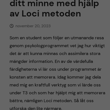
h
ditt minne med hjälp
av Loci metoden
å
l
november 20, 2023
l
Som en student som följer en utmanande resa
genom psykologprogrammet vet jag hur viktigt
e
det är att kunna minnas och assimilera stora
t
mängder information. En av de värdefulla
färdigheterna vi lär oss under programmet är
konsten att memorera. Idag kommer jag dela
med mig en kraftfull verktyg som vi lärde oss
under T3 och som har hjälpt mig att memorera
bättre, nämligen Loci metoden. Så låt oss
utforska den lite närmare.