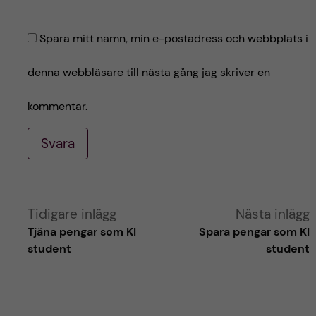
Spara mitt namn, min e-postadress och webbplats i
denna webbläsare till nästa gång jag skriver en
kommentar.
Svara
A
Tidigare inlägg
Nästa inlägg
Tjäna pengar som KI
Spara pengar som KI
l
student
student
t
e